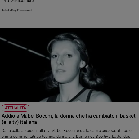
24 al 26 dicembre
Policy
Fulvia Degl'Innocenti
Chi
siamo
Contatti
Pubblicità
Registrati
Redazione
ATTUALITÀ
Social
Addio a Mabel Bocchi, la donna che ha cambiato il basket
(e la tv) italiana
Dalla palla a spicchi alla tv: Mabel Bocchi è stata campionessa, attrice e
prima commentatrice tecnica donna alla Domenica Sportiva, battendosi