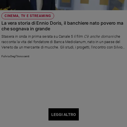
CINEMA, TV E STREAMING
La vera storia di Ennio Doris, il banchiere nato povero ma
che sognava in grande
Stasera in onda in prima serata su Canale 5 il film
C'è anche domani
che
racconta la vita del fondatore di Banca Mediolanum, nato in un paese del
Veneto da un mercante di mucche. Gli studi, i progetti, l'incontro con Silvio
Berlusconi, l'amore per la moglie Lina, e le partite a briscola con gli amici di
Fulvia Degl'Innocenti
gioventù anche quando viaggiava in elicottero
LEGGI ALTRO