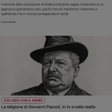
Chiesa
Il termine della conduzione di Federica Sciarelli segna il tramonto di un
Chiesa
approccio giornalistico raro: quello che non trasforma il dramma in
spettacolo ma in ricerca consapevole di verità.
Fede
Luca Cereda
e
spiritualità
Santi
Devozione
e
fede
Parola
del
giorno
Santo
del
giorno
Società
COLLOQUI CON IL PADRE
e
La religione di Giovanni Pascoli, in tv e nella realtà
valori