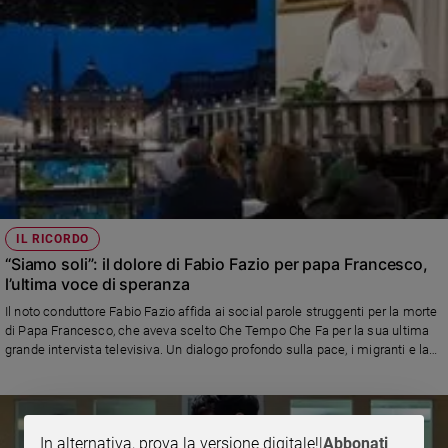
IL RICORDO
“Siamo soli”: il dolore di Fabio Fazio per papa Francesco,
l’ultima voce di speranza
Il noto conduttore Fabio Fazio affida ai social parole struggenti per la morte
di Papa Francesco, che aveva scelto Che Tempo Che Fa per la sua ultima
grande intervista televisiva. Un dialogo profondo sulla pace, i migranti e la
speranza, che oggi risuona come un testamento. In studio, spesso accanto
a Fazio, anche don Mattia Ferrari, il prete di Mediterranea vicino al Papa e
testimone di un Vangelo vissuto sul mare
In alternativa, prova la versione digitale!
|
Abbonati