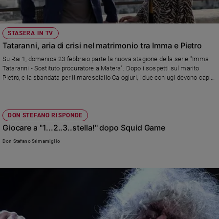
STASERA IN TV
Tataranni, aria di crisi nel matrimonio tra Imma e Pietro
Su Rai 1, domenica 23 febbraio parte la nuova stagione della serie "Imma
Tataranni - Sostituto procuratore a Matera". Dopo i sospetti sul marito
Pietro, e la sbandata per il maresciallo Calogiuri, i due coniugi devono capire
quali sono i sentimenti che ancora li legano. Le questioni di cuore
ostacoleranno i nuovi casi da risolvere?
DON STEFANO RISPONDE
Giocare a "1...2..3..stella!" dopo Squid Game
Don Stefano Stimamiglio