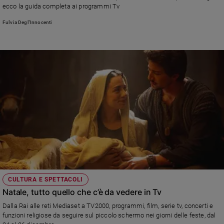
ecco la guida completa ai programmi Tv
e
giovani
Fulvia Degl'Innocenti
Adolescenza
Bioetica
Vai
Riflessioni
Foto
Video
CULTURA E SPETTACOLI
Natale, tutto quello che c’è da vedere in Tv
Podcast
Dalla Rai alle reti Mediaset a TV2000, programmi, film, serie tv, concerti e
funzioni religiose da seguire sul piccolo schermo nei giorni delle feste, dal
Privacy