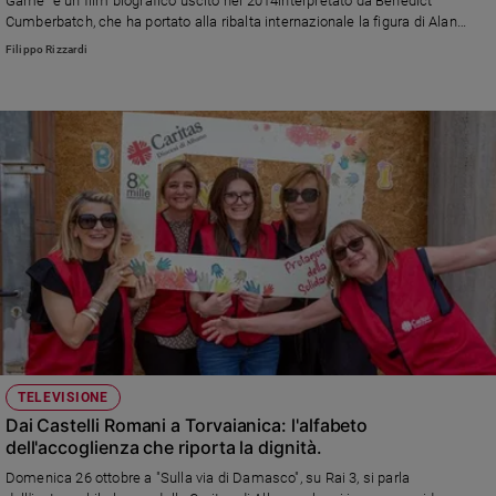
Game” è un film biografico uscito nel 2014interpretato da Benedict
Cumberbatch, che ha portato alla ribalta internazionale la figura di Alan
Turing e la sua storia di genio matematico e pioniere dell’informatica che fu
Filippo Rizzardi
determinante per decrittare i codici segreti dei nazisti
TELEVISIONE
Dai Castelli Romani a Torvaianica: l'alfabeto
dell'accoglienza che riporta la dignità.
Domenica 26 ottobre a "Sulla via di Damasco", su Rai 3, si parla