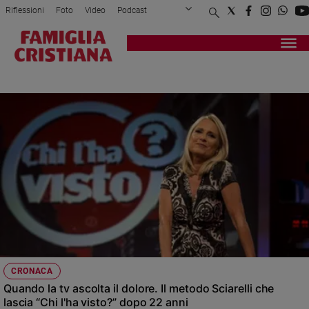
Riflessioni
Foto
Video
Podcast
Privacy Policy
Chi siamo
Contatti
Pubblicità
Attualità
Registrati
Redazione
Italia
TV
Cronaca
Politica
Mondo
Economia
Legalità
e
giustizia
Sport
Interviste
Papa
CRONACA
Papa
Quando la tv ascolta il dolore. Il metodo Sciarelli che
lascia “Chi l'ha visto?” dopo 22 anni