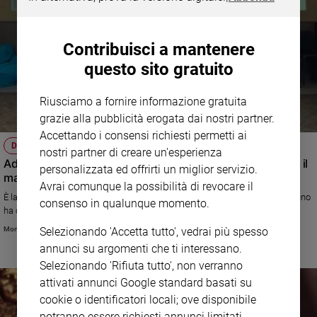
Contribuisci a mantenere
questo sito gratuito
Riusciamo a fornire informazione gratuita
grazie alla pubblicità erogata dai nostri partner.
Accettando i consensi richiesti permetti ai
DOPO TUTTO, DI MONICA MONDO
nostri partner di creare un'esperienza
Adolescence, storia di un bambino normale che compie il
personalizzata ed offrirti un miglior servizio.
male
Avrai comunque la possibilità di revocare il
È la serie Tv del momento, tutti la guardano e la commentano. Ma nessuno
consenso in qualunque momento.
ha colto il vero tema di cui parla: il peccato
Monica Mondo
Selezionando 'Accetta tutto', vedrai più spesso
annunci su argomenti che ti interessano.
Selezionando 'Rifiuta tutto', non verranno
attivati annunci Google standard basati su
cookie o identificatori locali; ove disponibile
potranno essere richiesti annunci limitati.