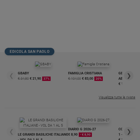
EDICOLA SAN PAOLO
GBABY
FAMIGLIA CRISTIANA
GBABY DIGITA
❮
❯
€ 34,80
€ 21,90
€ 104,00
€ 83,00
ABBONAMEN
37%
20%
€ 16,99
Visualizza tutte le riviste
DIARIO G 2026-27
COLLANA ARS
❮
❯
LE GRANDI BASILICHE ITALIANE
€ 8,90
1 - 2
- € 8,90
- VOL DA 1 AL 5
€ 18,50