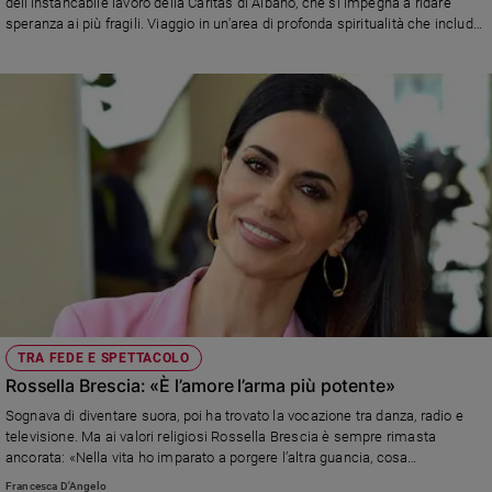
dell'instancabile lavoro della Caritas di Albano, che si impegna a ridare
speranza ai più fragili. Viaggio in un'area di profonda spiritualità che include
la presenza della Famiglia Paolina, con i luoghi scelti da Papa Francesco
per gli esercizi spirituali
TRA FEDE E SPETTACOLO
Rossella Brescia: «È l’amore l’arma più potente»
Sognava di diventare suora, poi ha trovato la vocazione tra danza, radio e
televisione. Ma ai valori religiosi Rossella Brescia è sempre rimasta
ancorata: «Nella vita ho imparato a porgere l’altra guancia, cosa
difficilissima ma preziosa»
Francesca D'Angelo