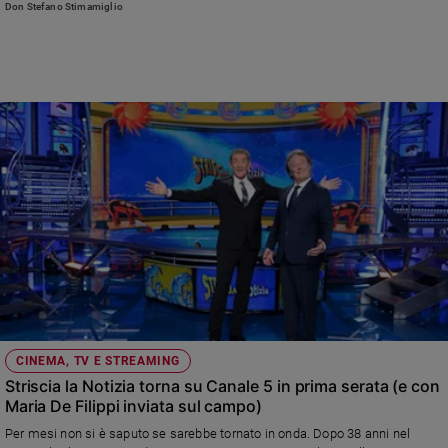
Don Stefano Stimamiglio
Ambiente
e
Creato
Volontariato
Diritti
Aziende
di
valore
Caso
della
settimana
Migranti
Diversità
e
inclusione
CINEMA, TV E STREAMING
Costume
Striscia la Notizia torna su Canale 5 in prima serata (e con
Maria De Filippi inviata sul campo)
Cultura
e
Per mesi non si è saputo se sarebbe tornato in onda. Dopo 38 anni nel
spettacoli