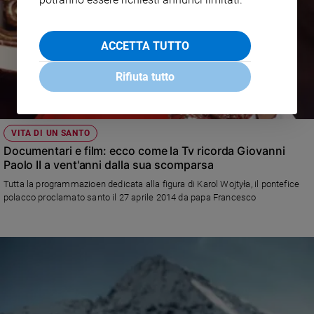
ACCETTA TUTTO
Rifiuta tutto
VITA DI UN SANTO
Documentari e film: ecco come la Tv ricorda Giovanni
Paolo II a vent'anni dalla sua scomparsa
Tutta la programmazioen dedicata alla figura di Karol Wojtyła, il pontefice
polacco proclamato santo il 27 aprile 2014 da papa Francesco