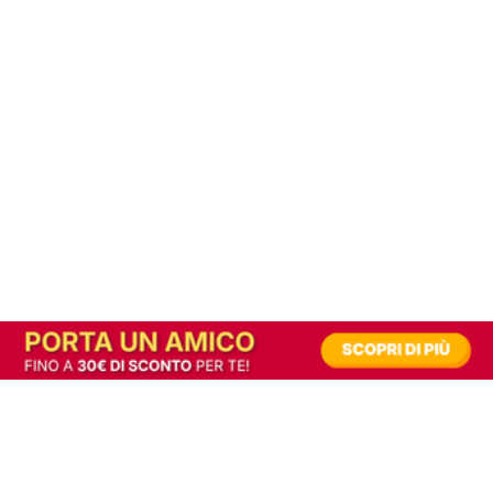
In alternativa, prova la versione digitale!
|
Abbonati
Contribuisci a mantenere questo sito gratuito
Riusciamo a fornire informazione gratuita grazie alla pubblicità erogata dai nostri
partner.
Accettando i consensi richiesti permetti ai nostri partner di creare un'esperienza