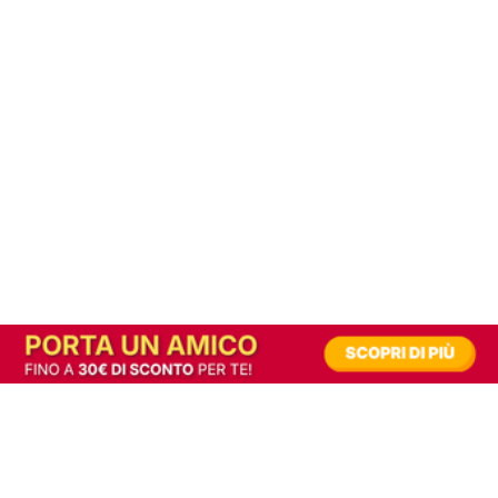
In alternativa, prova la versione digitale!
|
Abbonati
Contribuisci a mantenere questo sito gratuito
Riusciamo a fornire informazione gratuita grazie alla pubblicità erogata dai nostri
partner.
Accettando i consensi richiesti permetti ai nostri partner di creare un'esperienza