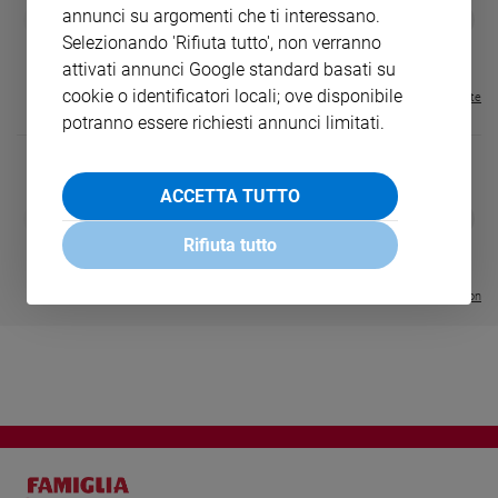
GBABY
FAMIGLIA CRISTIANA
GBABY DIGITA
annunci su argomenti che ti interessano.
❮
❯
Sanremo
€ 34,80
€ 21,90
€ 104,00
€ 83,00
ABBONAMEN
37%
20%
Selezionando 'Rifiuta tutto', non verranno
€ 16,99
2026
attivati annunci Google standard basati su
Cinema,
cookie o identificatori locali; ove disponibile
Visualizza tutte le riviste
Tv
potranno essere richiesti annunci limitati.
e
streaming
Libri
ACCETTA TUTTO
Musica
DIARIO G 2026-27
COLLANA ARS
❮
❯
LE GRANDI BASILICHE ITALIANE
€ 8,90
1 - 2
- € 8,90
Arte
Rifiuta tutto
- VOL DA 1 AL 5
€ 18,50
€ 64,50
Famiglia
Visualizza tutte le collection
ed
educazione
Genitori
e
figli
Nonni
Coppia
Scuola