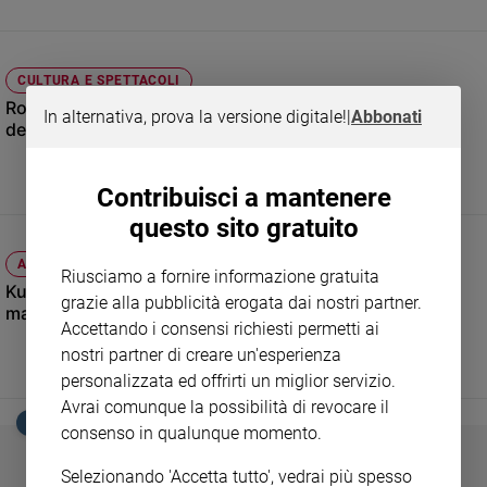
Ambiente
e
Creato
CULTURA E SPETTACOLI
Volontariato
Rogue One: se dietro le "Guerre Stellari" si vede l’ombra
In alternativa, prova la versione digitale!
|
Abbonati
Diritti
del Medio Oriente
Aziende
di
valore
Contribuisci a mantenere
Caso
questo sito gratuito
della
settimana
ANIMAZIONE E ALZHEIMER
Riusciamo a fornire informazione gratuita
Kubo e la spada magica: se fiaba e meraviglia curano la
Migranti
grazie alla pubblicità erogata dai nostri partner.
malattia
Diversità
Accettando i consensi richiesti permetti ai
e
nostri partner di creare un'esperienza
inclusione
personalizzata ed offrirti un miglior servizio.
Costume
Avrai comunque la possibilità di revocare il
EDICOLA SAN PAOLO
consenso in qualunque momento.
Cultura
e
Selezionando 'Accetta tutto', vedrai più spesso
spettacoli