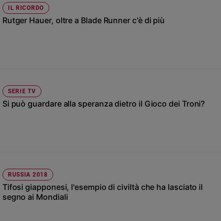
Chiesa
IL RICORDO
Chiesa
Rutger Hauer, oltre a Blade Runner c'è di più
Fede
e
spiritualità
Santi
Devozione
SERIE TV
e
Si può guardare alla speranza dietro il Gioco dei Troni?
fede
Parola
del
giorno
Santo
del
giorno
RUSSIA 2018
Tifosi giapponesi, l'esempio di civiltà che ha lasciato il
Società
segno ai Mondiali
e
valori