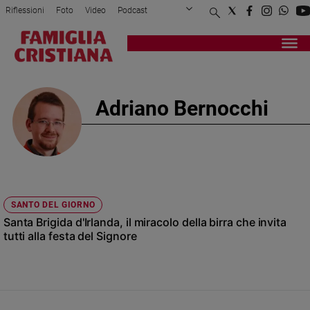
Riflessioni
Foto
Video
Podcast
Privacy Policy
Chi siamo
Contatti
Pubblicità
Attualità
Registrati
Redazione
Italia
Cronaca
Adriano Bernocchi
Politica
Mondo
Economia
Legalità
e
giustizia
SANTO DEL GIORNO
Sport
Santa Brigida d'Irlanda, il miracolo della birra che invita
Interviste
tutti alla festa del Signore
Papa
Papa