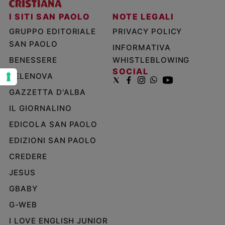
e
I SITI SAN PAOLO
NOTE LEGALI
giovani
GRUPPO EDITORIALE
PRIVACY POLICY
Adolescenza
SAN PAOLO
Bioetica
INFORMATIVA
BENESSERE
WHISTLEBLOWING
SOCIAL
TELENOVA
Vai
GAZZETTA D'ALBA
IL GIORNALINO
Riflessioni
EDICOLA SAN PAOLO
EDIZIONI SAN PAOLO
Foto
CREDERE
Video
JESUS
GBABY
Podcast
G-WEB
I LOVE ENGLISH JUNIOR
Privacy