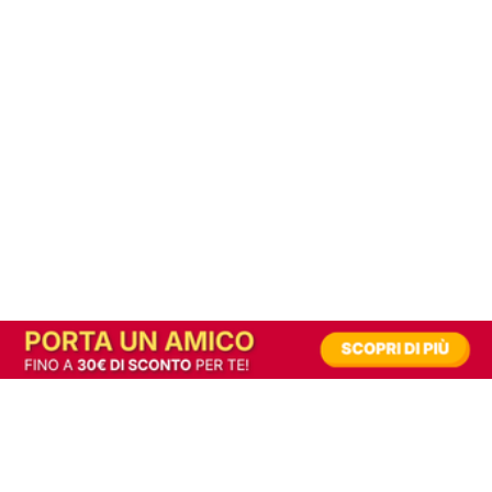
In alternativa, prova la versione digitale!
|
Abbonati
Contribuisci a mantenere questo sito gratuito
Riusciamo a fornire informazione gratuita grazie alla pubblicità erogata dai nostri
partner.
Accettando i consensi richiesti permetti ai nostri partner di creare un'esperienza