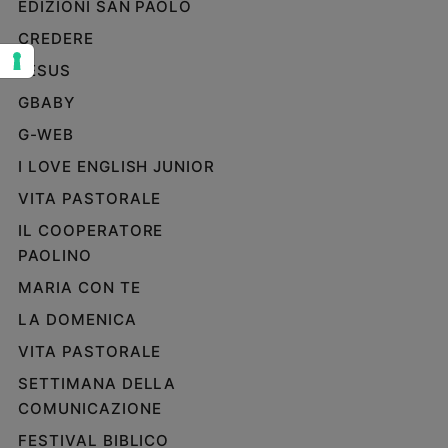
EDIZIONI SAN PAOLO
Sanremo
CREDERE
2026
JESUS
Cinema,
Tv
GBABY
e
G-WEB
streaming
Libri
I LOVE ENGLISH JUNIOR
Musica
VITA PASTORALE
Arte
IL COOPERATORE
PAOLINO
Famiglia
ed
MARIA CON TE
educazione
LA DOMENICA
Genitori
e
VITA PASTORALE
figli
SETTIMANA DELLA
Nonni
COMUNICAZIONE
Coppia
FESTIVAL BIBLICO
Scuola