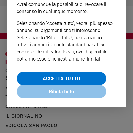
Ambiente
Avrai comunque la possibilità di revocare il
e
consenso in qualunque momento.
Creato
Selezionando 'Accetta tutto', vedrai più spesso
Volontariato
annunci su argomenti che ti interessano.
Diritti
Selezionando 'Rifiuta tutto', non verranno
Aziende
attivati annunci Google standard basati su
di
cookie o identificatori locali; ove disponibile
valore
potranno essere richiesti annunci limitati.
Caso
I SITI SAN PAOLO
NOTE LEGALI
della
GRUPPO EDITORIALE
PRIVACY POLICY
settimana
SAN PAOLO
ACCETTA TUTTO
INFORMATIVA
Migranti
BENESSERE
WHISTLEBLOWING
Diversità
Rifiuta tutto
SOCIAL
e
TELENOVA
inclusione
GAZZETTA D'ALBA
Costume
IL GIORNALINO
Cultura
EDICOLA SAN PAOLO
e
spettacoli