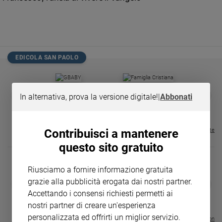
Chiesa
Chiesa
Fede
e
spiritualità
EDICOLA SAN PAOLO
Santi
Devozione
GBABY
FAMIGLIA CRISTIANA
GBABY DIGITA
❮
❯
e
In alternativa, prova la versione digitale!
|
Abbonati
€ 34,80
€ 21,90
€ 104,00
€ 83,00
ABBONAMEN
37%
20%
fede
€ 16,99
Parola
del
Contribuisci a mantenere
Visualizza tutte le riviste
giorno
questo sito gratuito
Santo
del
Riusciamo a fornire informazione gratuita
giorno
grazie alla pubblicità erogata dai nostri partner.
DIARIO G 2026-27
COLLANA ARS
❮
❯
LE GRANDI BASILICHE ITALIANE
€ 8,90
1 - 2
- € 8,90
Accettando i consensi richiesti permetti ai
Società
- VOL DA 1 AL 5
€ 18,50
e
nostri partner di creare un'esperienza
€ 64,50
valori
personalizzata ed offrirti un miglior servizio.
Visualizza tutte le collection