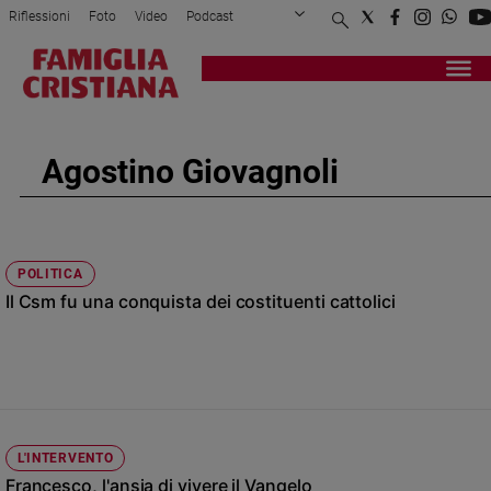
Riflessioni
Foto
Video
Podcast
Privacy Policy
Chi siamo
Contatti
Pubblicità
Attualità
Registrati
Redazione
Italia
Cronaca
Agostino Giovagnoli
Politica
Mondo
Economia
Legalità
POLITICA
e
Il Csm fu una conquista dei costituenti cattolici
giustizia
Sport
Interviste
Papa
Papa
L'INTERVENTO
Francesco, l'ansia di vivere il Vangelo