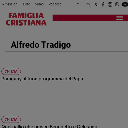
Riflessioni
Foto
Video
Podcast
Privacy Policy
Chi siamo
Contatti
Pubblicità
Attualità
Registrati
Redazione
Italia
Cronaca
Alfredo Tradigo
Politica
Mondo
Economia
Legalità
CHIESA
e
Paraguay, il fuori programma del Papa
giustizia
Sport
Interviste
Papa
Papa
CHIESA
Quel pallio che unisce Benedetto e Celestino