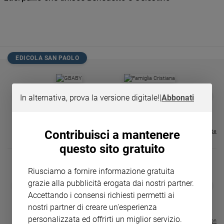
Chiesa
Chiesa
Fede
e
spiritualità
EDICOLA SAN PAOLO
Santi
Devozione
GBABY
FAMIGLIA CRISTIANA
GBABY DIGITA
❮
❯
e
In alternativa, prova la versione digitale!
|
Abbonati
€ 34,80
€ 21,90
€ 104,00
€ 83,00
ABBONAMEN
37%
20%
fede
€ 16,99
Parola
del
Contribuisci a mantenere
Visualizza tutte le riviste
giorno
questo sito gratuito
Santo
del
Riusciamo a fornire informazione gratuita
giorno
grazie alla pubblicità erogata dai nostri partner.
DIARIO G 2026-27
COLLANA ARS
❮
❯
LE GRANDI BASILICHE ITALIANE
€ 8,90
1 - 2
- € 8,90
Accettando i consensi richiesti permetti ai
Società
- VOL DA 1 AL 5
€ 18,50
e
nostri partner di creare un'esperienza
€ 64,50
valori
personalizzata ed offrirti un miglior servizio.
Visualizza tutte le collection