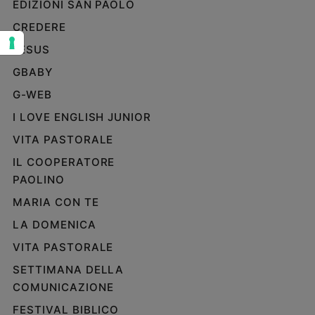
EDIZIONI SAN PAOLO
Sanremo
CREDERE
2026
JESUS
Cinema,
Tv
GBABY
e
G-WEB
streaming
Libri
I LOVE ENGLISH JUNIOR
Musica
VITA PASTORALE
Arte
IL COOPERATORE
PAOLINO
Famiglia
ed
MARIA CON TE
educazione
LA DOMENICA
Genitori
e
VITA PASTORALE
figli
SETTIMANA DELLA
Nonni
COMUNICAZIONE
Coppia
FESTIVAL BIBLICO
Scuola