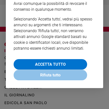
Ambiente
Avrai comunque la possibilità di revocare il
e
consenso in qualunque momento.
Creato
Selezionando 'Accetta tutto', vedrai più spesso
Volontariato
annunci su argomenti che ti interessano.
Diritti
Selezionando 'Rifiuta tutto', non verranno
Aziende
attivati annunci Google standard basati su
di
cookie o identificatori locali; ove disponibile
valore
potranno essere richiesti annunci limitati.
Caso
I SITI SAN PAOLO
NOTE LEGALI
della
GRUPPO EDITORIALE
PRIVACY POLICY
settimana
SAN PAOLO
ACCETTA TUTTO
INFORMATIVA
Migranti
BENESSERE
WHISTLEBLOWING
Diversità
Rifiuta tutto
SOCIAL
e
TELENOVA
inclusione
GAZZETTA D'ALBA
Costume
IL GIORNALINO
Cultura
EDICOLA SAN PAOLO
e
spettacoli