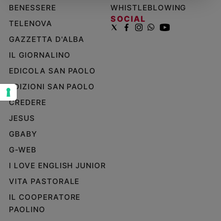
BENESSERE
WHISTLEBLOWING
Sanremo
SOCIAL
TELENOVA
2026
Cinema,
GAZZETTA D'ALBA
Tv
IL GIORNALINO
e
streaming
EDICOLA SAN PAOLO
Libri
EDIZIONI SAN PAOLO
Musica
CREDERE
Arte
JESUS
Famiglia
GBABY
ed
educazione
G-WEB
Genitori
I LOVE ENGLISH JUNIOR
e
VITA PASTORALE
figli
Nonni
IL COOPERATORE
Coppia
PAOLINO
Scuola