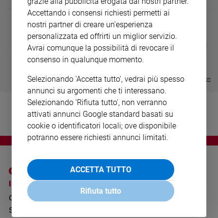
grazie alla pubblicità erogata dai nostri partner.
Ambiente
Accettando i consensi richiesti permetti ai
e
nostri partner di creare un'esperienza
Creato
personalizzata ed offrirti un miglior servizio.
Volontariato
DIARIO G 2026-27
COLLANA ARS
❮
❯
Avrai comunque la possibilità di revocare il
LE GRANDI BASILICHE ITALIANE
€ 8,90
1 - 2
- € 8,90
Diritti
- VOL DA 1 AL 5
€ 18,50
consenso in qualunque momento.
Aziende
€ 64,50
di
Selezionando 'Accetta tutto', vedrai più spesso
Visualizza tutte le collection
valore
annunci su argomenti che ti interessano.
Caso
Selezionando 'Rifiuta tutto', non verranno
della
attivati annunci Google standard basati su
settimana
cookie o identificatori locali; ove disponibile
Migranti
potranno essere richiesti annunci limitati.
Diversità
e
inclusione
ACCETTA TUTTO
Costume
I SITI SAN PAOLO
NOTE LEGALI
Rifiuta tutto
GRUPPO EDITORIALE
PRIVACY POLICY
Cultura
e
SAN PAOLO
INFORMATIVA
spettacoli