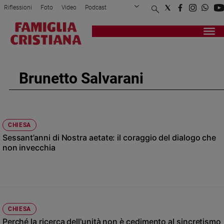
Riflessioni
Foto
Video
Podcast
Privacy Policy
Chi siamo
Contatti
Pubblicità
Attualità
Registrati
Redazione
Italia
Cronaca
Brunetto Salvarani
Politica
Mondo
Economia
Legalità
CHIESA
e
Sessant’anni di Nostra aetate: il coraggio del dialogo che
giustizia
non invecchia
Sport
Interviste
Papa
Papa
CHIESA
Perché la ricerca dell'unità non è cedimento al sincretismo