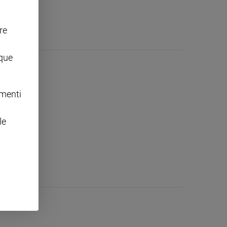
re
nque
nuti
omenti
le