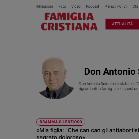
Riflessioni
Foto
Video
Podcast
Privacy Policy
Chi
Attualità
ATTUALITÀ
Italia
Cronaca
Politica
Mondo
Economia
Don Antonio 
Legalità
e
Don Antonio Sciortino è stato per 17
giustizia
riguardanti la famiglia e le question
Sport
Interviste
Papa
DRAMMA SILENZIOSO
Papa
«Mia figlia: "Che can can gli antiabortis
segreto doloroso»