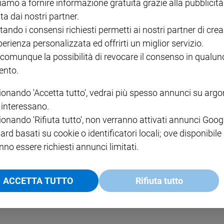
iamo a fornire informazione gratuita grazie alla pubblicità
ta dai nostri partner.
tando i consensi richiesti permetti ai nostri partner di crea
perienza personalizzata ed offrirti un miglior servizio.
 comunque la possibilità di revocare il consenso in qualu
COLLOQUI COL PADRE
nto.
er aver sostenuto la
La “Porta santa” dei dete
ionando 'Accetta tutto', vedrai più spesso annunci su arg
i interessano.
ionando 'Rifiuta tutto', non verranno attivati annunci Goog
ard basati su cookie o identificatori locali; ove disponibile
nno essere richiesti annunci limitati.
ACCETTA TUTTO
Rifiuta tutto