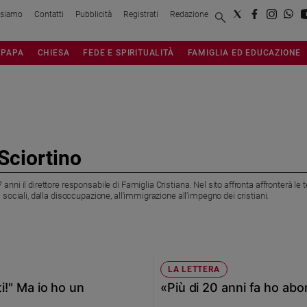
 siamo
Contatti
Pubblicità
Registrati
Redazione
PAPA
CHIESA
FEDE E SPIRITUALITÀ
FAMIGLIA ED EDUCAZIONE
Sciortino
 anni il direttore responsabile di Famiglia Cristiana. Nel sito affronta affronterà le
i sociali, dalla disoccupazione, all'immigrazione all’impegno dei cristiani.
LA LETTERA
ti!" Ma io ho un
«Più di 20 anni fa ho abo