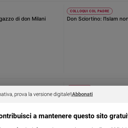
COLLOQUI COL PADRE
agazzo di don Milani
Don Sciortino: l'Islam non
IL RIFIUTO
nativa, prova la versione digitale!
|
Abbonati
edente
«Mio figlio "ce l'ha con D
ontribuisci a mantenere questo sito gratui