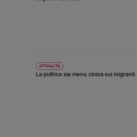
Chiesa
Chiesa
Fede
e
spiritualità
Santi
Devozione
e
fede
ATTUALITÀ
La politica sia meno cinica sui migranti
Parola
del
giorno
Santo
del
giorno
Società
e
valori