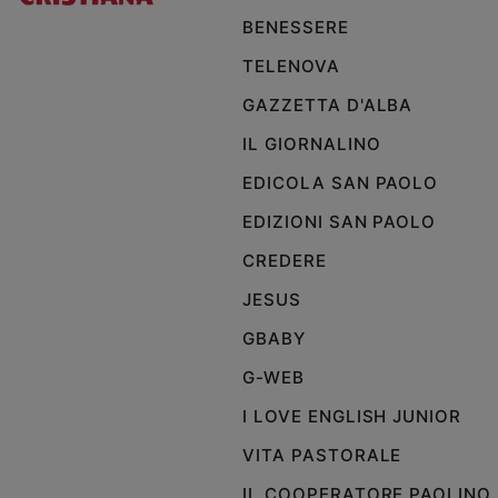
BENESSERE
Policy
TELENOVA
Chi
GAZZETTA D'ALBA
siamo
IL GIORNALINO
EDICOLA SAN PAOLO
Contatti
EDIZIONI SAN PAOLO
Pubblicità
CREDERE
Registrati
JESUS
GBABY
Redazione
G-WEB
I LOVE ENGLISH JUNIOR
Social
VITA PASTORALE
IL COOPERATORE PAOLINO