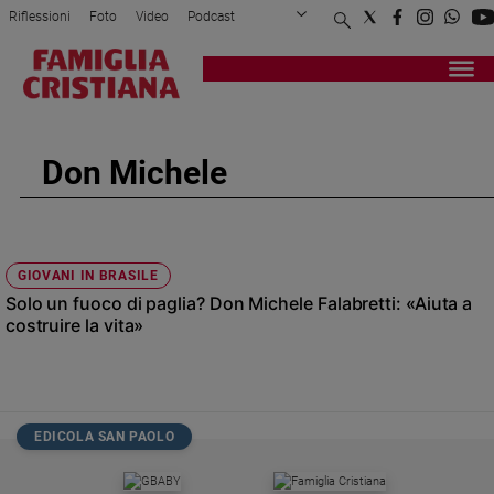
Riflessioni
Foto
Video
Podcast
Privacy Policy
Chi siamo
Contatti
Pubblicità
Attualità
Registrati
Redazione
Italia
Cronaca
Don Michele
Politica
Mondo
Economia
Legalità
GIOVANI IN BRASILE
e
Solo un fuoco di paglia? Don Michele Falabretti: «Aiuta a
giustizia
costruire la vita»
Sport
Interviste
Papa
EDICOLA SAN PAOLO
Papa