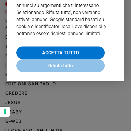
Ambiente
annunci su argomenti che ti interessano.
e
I SITI SAN PAOLO
NOTE LEGALI
Selezionando 'Rifiuta tutto', non verranno
Creato
attivati annunci Google standard basati su
GRUPPO EDITORIALE
PRIVACY POLICY
Volontariato
cookie o identificatori locali; ove disponibile
SAN PAOLO
INFORMATIVA
Diritti
potranno essere richiesti annunci limitati.
BENESSERE
WHISTLEBLOWING
Aziende
SOCIAL
di
TELENOVA
valore
ACCETTA TUTTO
GAZZETTA D'ALBA
Caso
IL GIORNALINO
della
Rifiuta tutto
settimana
EDICOLA SAN PAOLO
Migranti
EDIZIONI SAN PAOLO
Diversità
e
CREDERE
inclusione
JESUS
Costume
GBABY
Cultura
G-WEB
e
spettacoli
I LOVE ENGLISH JUNIOR