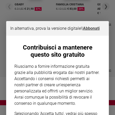
Chiesa
GBABY
FAMIGLIA CRISTIANA
GBABY DIGITA
❮
❯
Chiesa
€ 34,80
€ 21,90
€ 104,00
€ 83,00
ABBONAMEN
37%
20%
€ 16,99
Fede
e
Visualizza tutte le riviste
In alternativa, prova la versione digitale!
|
Abbonati
spiritualità
Santi
Devozione
Contribuisci a mantenere
e
DIARIO G 2026-27
COLLANA ARS
❮
❯
questo sito gratuito
fede
LE GRANDI BASILICHE ITALIANE
€ 8,90
1 - 2
- € 8,90
- VOL DA 1 AL 5
€ 18,50
Parola
€ 64,50
Riusciamo a fornire informazione gratuita
del
Visualizza tutte le collection
grazie alla pubblicità erogata dai nostri partner.
giorno
Accettando i consensi richiesti permetti ai
Santo
nostri partner di creare un'esperienza
del
giorno
personalizzata ed offrirti un miglior servizio.
Avrai comunque la possibilità di revocare il
Società
consenso in qualunque momento.
e
valori
Selezionando 'Accetta tutto', vedrai più spesso