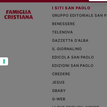
Sanremo
I SITI SAN PAOLO
2026
GRUPPO EDITORIALE SAN 
Cinema,
Tv
BENESSERE
e
TELENOVA
streaming
Libri
GAZZETTA D'ALBA
Musica
IL GIORNALINO
Arte
EDICOLA SAN PAOLO
Famiglia
EDIZIONI SAN PAOLO
ed
educazione
CREDERE
Genitori
JESUS
e
figli
GBABY
Nonni
G-WEB
Coppia
Scuola