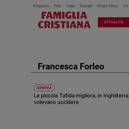
Riflessioni
Foto
Video
Podcast
Privacy Policy
Chi
Attualità
ATTUALITÀ
Italia
Cronaca
Politica
Mondo
Economia
Francesca Forleo
Legalità
e
giustizia
Sport
GENOVA
La piccola Tafida migliora, in Inghilterra
Interviste
volevano uccidere
Papa
Papa