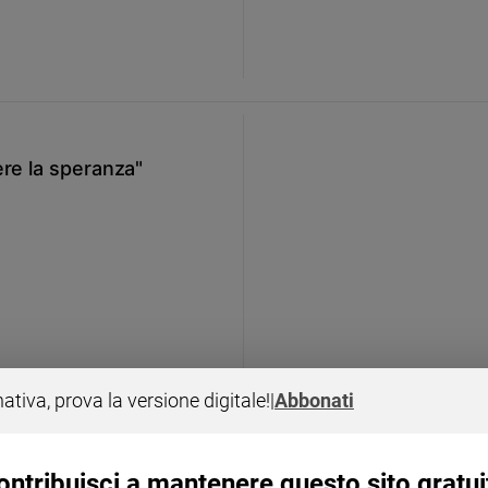
ere la speranza"
nativa, prova la versione digitale!
|
Abbonati
ontribuisci a mantenere questo sito gratui