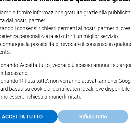
I LOVE ENGLISH JUNIOR
CREDERE
IL G
iamo a fornire informazione gratuita grazie alla pubblicità
GBABY DIGITALE -
€ 69,00
€ 43,90
€ 98,80
€ 49,90
€ 11
35%
49%
ABBONAMENTO ANNUALE
ta dai nostri partner.
€ 16,99
tando i consensi richiesti permetti ai nostri partner di crea
perienza personalizzata ed offrirti un miglior servizio.
 comunque la possibilità di revocare il consenso in qualu
nto.
ionando 'Accetta tutto', vedrai più spesso annunci su arg
COLLANA ARSENIO LUPIN
QUID+ ALLENIAMO
VOL. 1 - 2
MAGNIFICA HUMANITAS -
L'INTELLIGENZA
PRE
i interessano.
€ 18,50
ENCICLICA PAPALE
€ 27,50
SANT
€ 2,90
A 10
ionando 'Rifiuta tutto', non verranno attivati annunci Goog
€ 24
ard basati su cookie o identificatori locali; ove disponibile
nno essere richiesti annunci limitati.
ACCETTA TUTTO
Rifiuta tutto