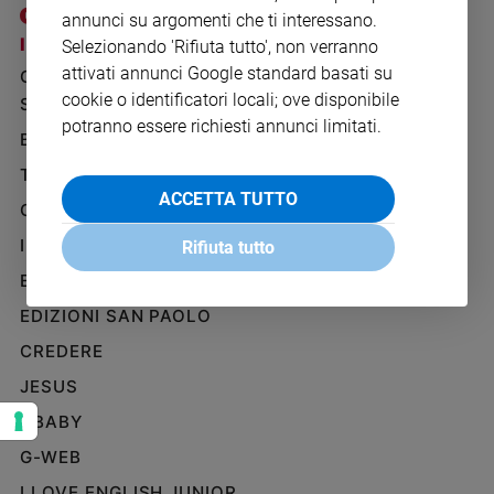
Ambiente
annunci su argomenti che ti interessano.
e
I SITI SAN PAOLO
NOTE LEGALI
Selezionando 'Rifiuta tutto', non verranno
Creato
attivati annunci Google standard basati su
GRUPPO EDITORIALE
PRIVACY POLICY
Volontariato
cookie o identificatori locali; ove disponibile
SAN PAOLO
INFORMATIVA
Diritti
potranno essere richiesti annunci limitati.
BENESSERE
WHISTLEBLOWING
Aziende
SOCIAL
di
TELENOVA
valore
ACCETTA TUTTO
GAZZETTA D'ALBA
Caso
IL GIORNALINO
della
Rifiuta tutto
settimana
EDICOLA SAN PAOLO
Migranti
EDIZIONI SAN PAOLO
Diversità
e
CREDERE
inclusione
JESUS
Costume
GBABY
Cultura
G-WEB
e
spettacoli
I LOVE ENGLISH JUNIOR