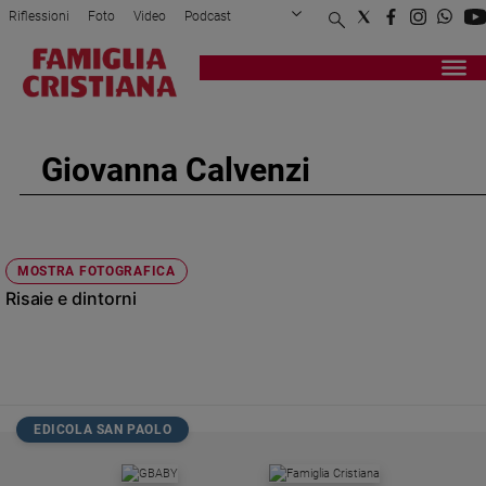
Riflessioni
Foto
Video
Podcast
Privacy Policy
Chi siamo
Contatti
Pubblicità
Attualità
Registrati
Redazione
Italia
Cronaca
Giovanna Calvenzi
Politica
Mondo
Economia
Legalità
MOSTRA FOTOGRAFICA
e
Risaie e dintorni
giustizia
Sport
Interviste
Papa
EDICOLA SAN PAOLO
Papa