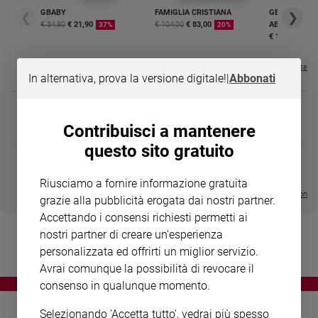
Chiesa
GBABY
FAMIGLIA CRISTIANA
GBABY DIGITA
❮
❯
Chiesa
€ 34,80
€ 21,90
€ 104,00
€ 83,00
ABBONAMEN
37%
20%
€ 16,99
Fede
e
Visualizza tutte le riviste
In alternativa, prova la versione digitale!
|
Abbonati
spiritualità
Santi
Devozione
Contribuisci a mantenere
e
DIARIO G 2026-27
COLLANA ARS
❮
❯
questo sito gratuito
fede
LE GRANDI BASILICHE ITALIANE
€ 8,90
1 - 2
- € 8,90
- VOL DA 1 AL 5
€ 18,50
Parola
€ 64,50
Riusciamo a fornire informazione gratuita
del
Visualizza tutte le collection
grazie alla pubblicità erogata dai nostri partner.
giorno
Accettando i consensi richiesti permetti ai
Santo
nostri partner di creare un'esperienza
del
giorno
personalizzata ed offrirti un miglior servizio.
Avrai comunque la possibilità di revocare il
Società
consenso in qualunque momento.
e
valori
Selezionando 'Accetta tutto', vedrai più spesso