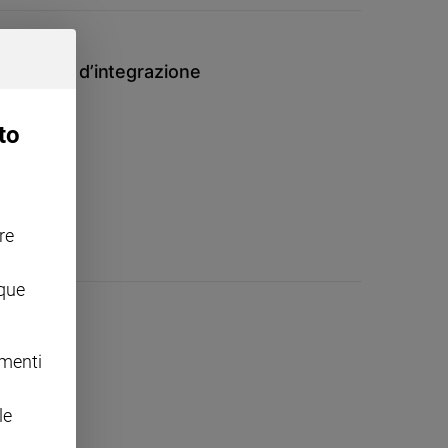
 positivi d’integrazione
to
re
nque
omenti
le