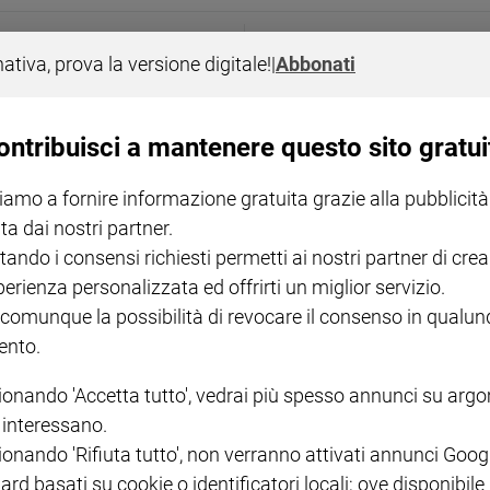
ATTUALITÀ
nativa, prova la versione digitale!
|
Abbonati
ata
Ma ci sono anche progetti
ontribuisci a mantenere questo sito gratui
iamo a fornire informazione gratuita grazie alla pubblicità
ta dai nostri partner.
tando i consensi richiesti permetti ai nostri partner di crea
perienza personalizzata ed offrirti un miglior servizio.
 comunque la possibilità di revocare il consenso in qualu
nto.
ionando 'Accetta tutto', vedrai più spesso annunci su arg
i interessano.
ionando 'Rifiuta tutto', non verranno attivati annunci Goog
ard basati su cookie o identificatori locali; ove disponibile
LEGGI ALTRO