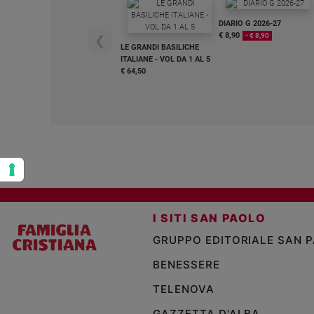
Policy
DIARIO G 2026-27
€ 8,90
- € 8,90
❮
LE GRANDI BASILICHE
Chi
ITALIANE - VOL DA 1 AL 5
€ 64,50
siamo
Contatti
Pubblicità
Registrati
I SITI SAN PAOLO
Redazione
GRUPPO EDITORIALE SAN 
BENESSERE
Social
TELENOVA
GAZZETTA D'ALBA