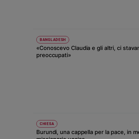
Chiesa
Chiesa
Fede
e
spiritualità
BANGLADESH
Santi
«Conoscevo Claudia e gli altri, ci stav
Devozione
preoccupati»
e
fede
Parola
del
giorno
Santo
del
giorno
Società
CHIESA
e
Burundi, una cappella per la pace, in m
valori