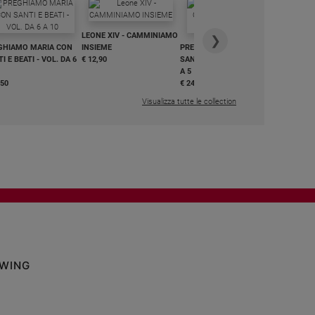
IN DIALO
LEONE XIV - CAMMINIAMO
€ 34,90
❯
GHIAMO MARIA CON
INSIEME
PREGHIAMO MARIA CON
I E BEATI - VOL. DA 6
€ 12,90
SANTI E BEATI - VOL. DA 1
A 5
,50
€ 24,50
Visualizza tutte le collection
OWING