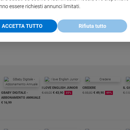
nno essere richiesti annunci limitati.
ACCETTA TUTTO
Rifiuta tutto
I LOVE ENGLISH JUNIOR
CREDERE
IL G
GBABY DIGITALE -
€ 69,00
€ 43,90
€ 98,80
€ 49,90
€ 11
35%
49%
ABBONAMENTO ANNUALE
€ 16,99