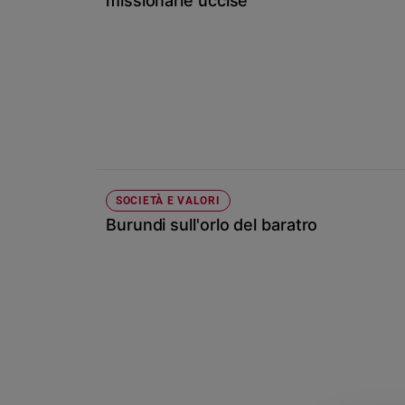
missionarie uccise
Ambiente
e
Creato
Volontariato
Diritti
Aziende
di
valore
Caso
SOCIETÀ E VALORI
della
settimana
Burundi sull'orlo del baratro
Migranti
Diversità
e
inclusione
Costume
Cultura
e
spettacoli