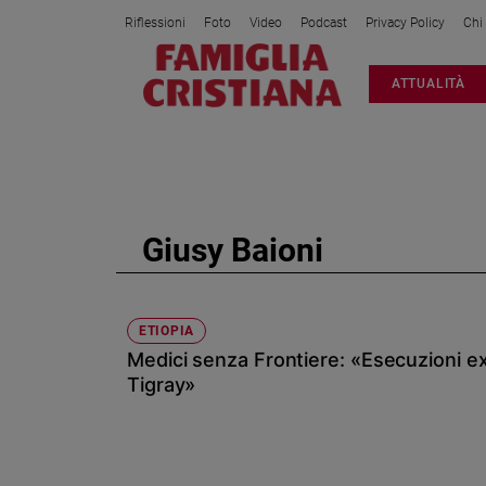
Riflessioni
Foto
Video
Podcast
Privacy Policy
Chi
Attualità
ATTUALITÀ
Italia
Cronaca
Politica
Mondo
Economia
Giusy Baioni
Legalità
e
giustizia
Sport
ETIOPIA
Medici senza Frontiere: «Esecuzioni ext
Interviste
Tigray»
Papa
Papa