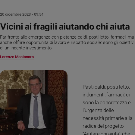
Chiesa
Chiesa
20 dicembre 2023 • 09:54
Fede
Vicini ai fragili aiutando chi aiuta
e
spiritualità
Far fronte alle emergenze con pietanze caldi, posti letto, farmaci, ma
anche offrire opportunità di lavoro e riscatto sociale: sono gli obiettivi
Santi
di un ingente investimento
Devozione
Lorenzo Montanaro
e
fede
Parola
del
giorno
Pasti caldi, posti letto,
Santo
indumenti, farmaci: ci
del
sono la concretezza e
giorno
l’urgenza delle
necessità primarie alla
Società
e
radice del progetto
valori
“Aiutare chi aiuta”, che