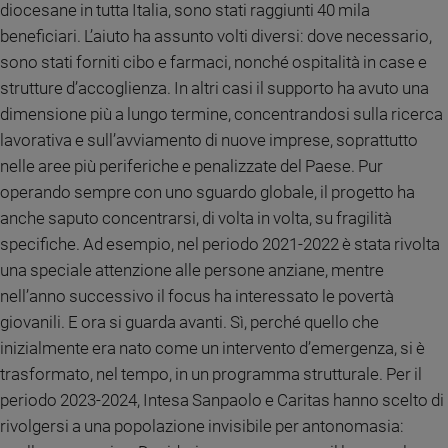
diocesane in tutta Italia, sono stati raggiunti 40 mila
Sanremo
beneficiari. L’aiuto ha assunto volti diversi: dove necessario,
2026
sono stati forniti cibo e farmaci, nonché ospitalità in case e
Cinema,
strutture d’accoglienza. In altri casi il supporto ha avuto una
Tv
dimensione più a lungo termine, concentrandosi sulla ricerca
e
streaming
lavorativa e sull’avviamento di nuove imprese, soprattutto
Libri
nelle aree più periferiche e penalizzate del Paese. Pur
Musica
operando sempre con uno sguardo globale, il progetto ha
Arte
anche saputo concentrarsi, di volta in volta, su fragilità
specifiche. Ad esempio, nel periodo 2021-2022 è stata rivolta
Famiglia
una speciale attenzione alle persone anziane, mentre
ed
educazione
nell’anno successivo il focus ha interessato le povertà
giovanili. E ora si guarda avanti. Sì, perché quello che
Genitori
e
inizialmente era nato come un intervento d’emergenza, si è
figli
trasformato, nel tempo, in un programma strutturale. Per il
Nonni
periodo 2023-2024, Intesa Sanpaolo e Caritas hanno scelto di
Coppia
rivolgersi a una popolazione invisibile per antonomasia:
Scuola