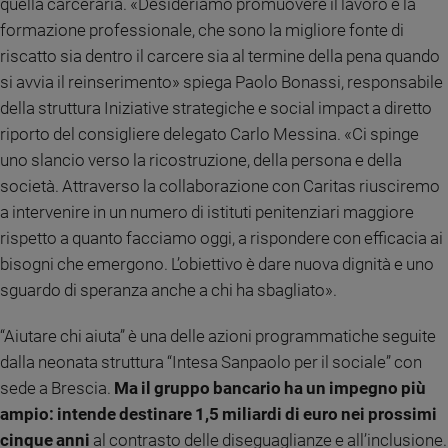
quella carceraria. «Desideriamo promuovere il lavoro e la
e
formazione professionale, che sono la migliore fonte di
giovani
riscatto sia dentro il carcere sia al termine della pena quando
Adolescenza
si avvia il reinserimento» spiega Paolo Bonassi, responsabile
Bioetica
della struttura Iniziative strategiche e social impact a diretto
riporto del consigliere delegato Carlo Messina. «Ci spinge
uno slancio verso la ricostruzione, della persona e della
Vai
società. Attraverso la collaborazione con Caritas riusciremo
a intervenire in un numero di istituti penitenziari maggiore
rispetto a quanto facciamo oggi, a rispondere con efficacia ai
Riflessioni
bisogni che emergono. L’obiettivo è dare nuova dignità e uno
Foto
sguardo di speranza anche a chi ha sbagliato».
“Aiutare chi aiuta” è una delle azioni programmatiche seguite
Video
dalla neonata struttura “Intesa Sanpaolo per il sociale” con
sede a Brescia.
Ma il gruppo bancario ha un impegno più
Podcast
ampio: intende destinare 1,5 miliardi di euro nei prossimi
Privacy
cinque anni
al contrasto delle diseguaglianze e all’inclusione.