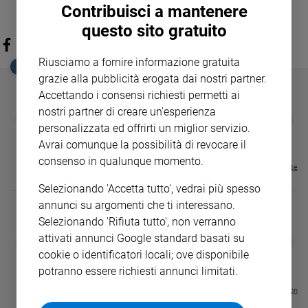
Contribuisci a mantenere
questo sito gratuito
Riusciamo a fornire informazione gratuita
EDICOLA SAN PAOLO
grazie alla pubblicità erogata dai nostri partner.
Accettando i consensi richiesti permetti ai
nostri partner di creare un'esperienza
GBABY
FAMIGLIA CRISTIANA
GBABY DIGITA
❮
❯
personalizzata ed offrirti un miglior servizio.
€ 34,80
€ 21,90
€ 104,00
€ 83,00
ABBONAMEN
37%
20%
€ 16,99
Avrai comunque la possibilità di revocare il
consenso in qualunque momento.
Visualizza tutte le riviste
Selezionando 'Accetta tutto', vedrai più spesso
annunci su argomenti che ti interessano.
Selezionando 'Rifiuta tutto', non verranno
attivati annunci Google standard basati su
DIARIO G 2026-27
COLLANA ARS
❮
❯
LE GRANDI BASILICHE ITALIANE
€ 8,90
1 - 2
- € 8,90
cookie o identificatori locali; ove disponibile
- VOL DA 1 AL 5
€ 18,50
potranno essere richiesti annunci limitati.
€ 64,50
Visualizza tutte le collection