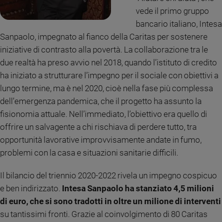
Ambiente
vede il primo gruppo
e
bancario italiano, Intesa
Creato
Sanpaolo, impegnato al fianco della Caritas per sostenere
Volontariato
iniziative di contrasto alla povertà. La collaborazione tra le
Diritti
due realtà ha preso avvio nel 2018, quando l’istituto di credito
Aziende
ha iniziato a strutturare l’impegno per il sociale con obiettivi a
di
valore
lungo termine, ma è nel 2020, cioè nella fase più complessa
Caso
dell’emergenza pandemica, che il progetto ha assunto la
della
fisionomia attuale. Nell’immediato, l’obiettivo era quello di
settimana
offrire un salvagente a chi rischiava di perdere tutto, tra
Migranti
opportunità lavorative improvvisamente andate in fumo,
Diversità
problemi con la casa e situazioni sanitarie difficili.
e
inclusione
Il bilancio del triennio 2020-2022 rivela un impegno cospicuo
Costume
e ben indirizzato.
Intesa Sanpaolo ha stanziato 4,5 milioni
di euro, che si
sono tradotti in oltre un milione di interventi
Cultura
e
su tantissimi fronti. Grazie al coinvolgimento di 80 Caritas
spettacoli