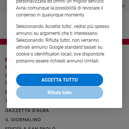
personalizzata ed offrirti un miglior servizio.
Ambiente
Visualizza tutte le collection
Avrai comunque la possibilità di revocare il
e
consenso in qualunque momento.
Creato
Volontariato
Selezionando 'Accetta tutto', vedrai più spesso
Diritti
annunci su argomenti che ti interessano.
Aziende
Selezionando 'Rifiuta tutto', non verranno
di
attivati annunci Google standard basati su
valore
cookie o identificatori locali; ove disponibile
Caso
potranno essere richiesti annunci limitati.
della
I SITI SAN PAOLO
NOTE LEGALI
settimana
GRUPPO EDITORIALE
PRIVACY POLICY
Migranti
ACCETTA TUTTO
SAN PAOLO
INFORMATIVA
Diversità
e
BENESSERE
WHISTLEBLOWING
Rifiuta tutto
inclusione
SOCIAL
TELENOVA
Costume
GAZZETTA D'ALBA
Cultura
IL GIORNALINO
e
spettacoli
EDICOLA SAN PAOLO