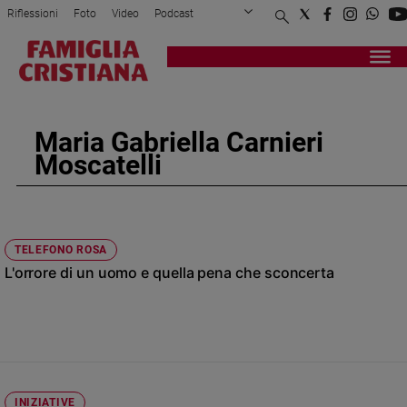
Riflessioni
Foto
Video
Podcast
Privacy Policy
Chi siamo
Contatti
Pubblicità
Attualità
Registrati
Redazione
Italia
Cronaca
Maria Gabriella Carnieri
Politica
Moscatelli
Mondo
Economia
Legalità
e
TELEFONO ROSA
giustizia
L'orrore di un uomo e quella pena che sconcerta
Sport
Interviste
Papa
Papa
INIZIATIVE