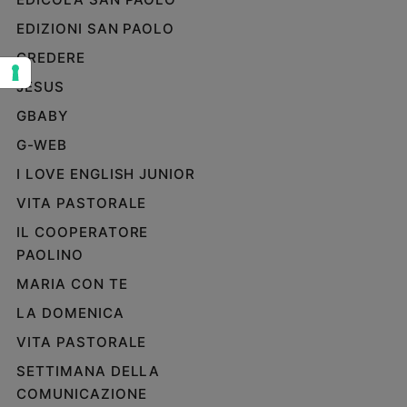
Sanremo
EDIZIONI SAN PAOLO
2026
CREDERE
Cinema,
Tv
JESUS
e
GBABY
streaming
G-WEB
Libri
Musica
I LOVE ENGLISH JUNIOR
Arte
VITA PASTORALE
IL COOPERATORE
Famiglia
ed
PAOLINO
educazione
MARIA CON TE
Genitori
LA DOMENICA
e
figli
VITA PASTORALE
Nonni
SETTIMANA DELLA
Coppia
COMUNICAZIONE
Scuola