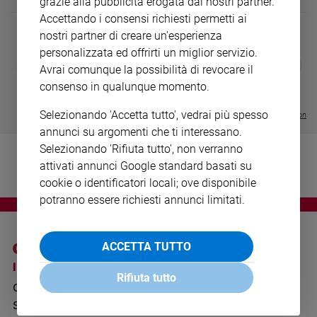
grazie alla pubblicità erogata dai nostri partner.
Ambiente
Accettando i consensi richiesti permetti ai
e
nostri partner di creare un'esperienza
Creato
personalizzata ed offrirti un miglior servizio.
Volontariato
DIARIO G 2026-27
COLLANA ARS
❮
❯
Avrai comunque la possibilità di revocare il
LE GRANDI BASILICHE ITALIANE
€ 8,90
1 - 2
- € 8,90
Diritti
- VOL DA 1 AL 5
€ 18,50
consenso in qualunque momento.
Aziende
€ 64,50
di
Selezionando 'Accetta tutto', vedrai più spesso
Visualizza tutte le collection
valore
annunci su argomenti che ti interessano.
Caso
Selezionando 'Rifiuta tutto', non verranno
della
attivati annunci Google standard basati su
settimana
cookie o identificatori locali; ove disponibile
Migranti
potranno essere richiesti annunci limitati.
Diversità
e
inclusione
ACCETTA TUTTO
Costume
I SITI SAN PAOLO
NOTE LEGALI
Rifiuta tutto
GRUPPO EDITORIALE
PRIVACY POLICY
Cultura
e
SAN PAOLO
INFORMATIVA
spettacoli