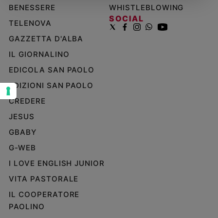
BENESSERE
WHISTLEBLOWING
Sanremo
SOCIAL
TELENOVA
2026
Cinema,
GAZZETTA D'ALBA
Tv
IL GIORNALINO
e
streaming
EDICOLA SAN PAOLO
Libri
EDIZIONI SAN PAOLO
Musica
CREDERE
Arte
JESUS
Famiglia
GBABY
ed
educazione
G-WEB
Genitori
I LOVE ENGLISH JUNIOR
e
VITA PASTORALE
figli
Nonni
IL COOPERATORE
Coppia
PAOLINO
Scuola