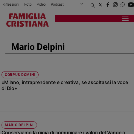
Riflessioni
Foto
Video
Podcast
Privacy Policy
Chi siamo
Contatti
Pubblicità
Attualità
Registrati
Redazione
Italia
Cronaca
Mario Delpini
Politica
Mondo
Economia
Legalità
CORPUS DOMINI
e
«Milano, intraprendente e creativa, se ascoltassi la voce
giustizia
di Dio»
Sport
Interviste
Papa
Papa
MARIO DELPINI
Conserviamo la gioia di comunicare i valori del Vangelo