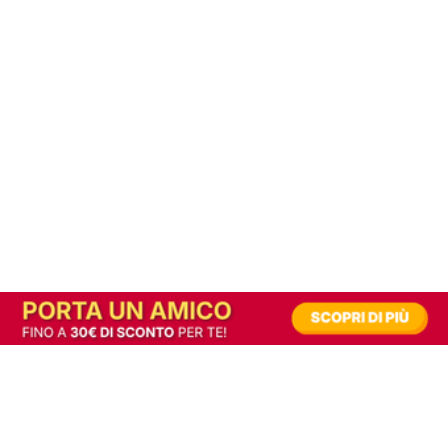
In alternativa, prova la versione digitale!
|
Abbonati
Contribuisci a mantenere questo sito gratuito
Riusciamo a fornire informazione gratuita grazie alla pubblicità erogata dai nostri
partner.
Accettando i consensi richiesti permetti ai nostri partner di creare un'esperienza