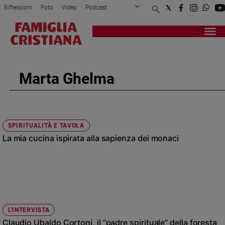
Riflessioni
Foto
Video
Podcast
Privacy Policy
Chi siamo
Contatti
Pubblicità
Attualità
Registrati
Redazione
Italia
Cronaca
Marta Ghelma
Politica
Mondo
Economia
Legalità
SPIRITUALITÀ E TAVOLA
e
La mia cucina ispirata alla sapienza dei monaci
giustizia
Sport
Interviste
Papa
Papa
L'INTERVISTA
Claudio Ubaldo Cortoni, il “padre spirituale” della foresta