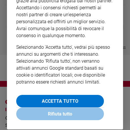
grazie alla pubblicità erogata dai nostri partner.
Ambiente
Accettando i consensi richiesti permetti ai
e
nostri partner di creare un'esperienza
Creato
personalizzata ed offrirti un miglior servizio.
Volontariato
DIARIO G 2026-27
COLLANA ARS
❮
❯
Avrai comunque la possibilità di revocare il
LE GRANDI BASILICHE ITALIANE
€ 8,90
1 - 2
- € 8,90
Diritti
- VOL DA 1 AL 5
€ 18,50
consenso in qualunque momento.
Aziende
€ 64,50
di
Selezionando 'Accetta tutto', vedrai più spesso
Visualizza tutte le collection
valore
annunci su argomenti che ti interessano.
Caso
Selezionando 'Rifiuta tutto', non verranno
della
attivati annunci Google standard basati su
settimana
cookie o identificatori locali; ove disponibile
Migranti
potranno essere richiesti annunci limitati.
Diversità
e
inclusione
ACCETTA TUTTO
Costume
I SITI SAN PAOLO
NOTE LEGALI
Rifiuta tutto
GRUPPO EDITORIALE
PRIVACY POLICY
Cultura
e
SAN PAOLO
INFORMATIVA
spettacoli