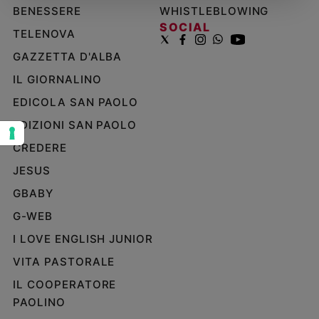
BENESSERE
WHISTLEBLOWING
Sanremo
SOCIAL
TELENOVA
2026
Cinema,
GAZZETTA D'ALBA
Tv
IL GIORNALINO
e
streaming
EDICOLA SAN PAOLO
Libri
EDIZIONI SAN PAOLO
Musica
CREDERE
Arte
JESUS
Famiglia
GBABY
ed
educazione
G-WEB
Genitori
I LOVE ENGLISH JUNIOR
e
VITA PASTORALE
figli
Nonni
IL COOPERATORE
Coppia
PAOLINO
Scuola