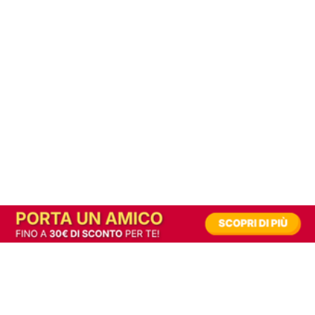
In alternativa, prova la versione digitale!
|
Abbonati
Contribuisci a mantenere questo sito gratuito
Riusciamo a fornire informazione gratuita grazie alla pubblicità erogata dai nostri
partner.
Accettando i consensi richiesti permetti ai nostri partner di creare un'esperienza