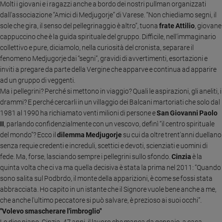
Molti i giovani e i ragazzi anche a bordo dei nostri pullman organizzati
Sanremo
dall'associazione “Amici di Medjugorje” di Varese. “Non chiediamo segni, il
2026
sole che gira, il senso del pellegrinaggio è altro”, tuona
frate Attilio
, giovane
Cinema,
cappuccino che è la guida spirituale del gruppo. Difficile, nell'immaginario
Tv
collettivo e pure, diciamolo, nella curiosità del cronista, separare il
e
fenomeno Medjugorje dai “segni”, gravidi di avvertimenti, esortazioni e
streaming
inviti a pregare da parte della Vergine che apparve e continua ad apparire
Libri
ad un gruppo di veggenti.
Ma i pellegrini? Perché si mettono in viaggio? Quali le aspirazioni, gli aneliti, i
Musica
drammi? E perché cercarli in un villaggio dei Balcani martoriati che solo dal
Arte
1981 al 1990 ha richiamato venti milioni di persone e
San Giovanni Paolo
II
, parlando confidenzialmente con un vescovo, definì “il centro spirituale
Famiglia
del mondo”? Ecco il
dilemma Medjugorje
su cui da oltre trent'anni duellano
ed
educazione
senza requie credenti e increduli, scettici e devoti, scienziati e uomini di
fede. Ma, forse, lasciando sempre i pellegrini sullo sfondo.
Cinzia
è la
Genitori
quinta volta che ci va ma quella decisiva è stata la prima nel 2011: “Quando
e
sono salita sul Podbrdo, il monte della apparizioni, è come se fossi stata
figli
abbracciata. Ho capito in un istante che il Signore vuole bene anche a me,
Nonni
che anche l'ultimo peccatore si può salvare, è prezioso ai suoi occhi”.
Coppia
"Volevo smascherare l'imbroglio"
Scuola