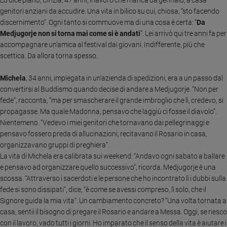
Lo dice piano, Cinzia, 47 anni, il lavoro che manca da gennaio, a casa
e
genitori anziani da accudire. Una vita in bilico su cui, chiosa, “sto facendo
giovani
discernimento”. Ogni tanto si commuove ma di una cosa è certa: “
Da
Adolescenza
Medjugorje non si torna mai come si è andati
”. Lei arrivò qui tre anni fa per
accompagnare un'amica al festival dai giovani. Indifferente, più che
Bioetica
scettica. Da allora torna spesso.
Michela
, 34 anni, impiegata in un'azienda di spedizioni, era a un passo dal
Vai
convertirsi al Buddismo quando decise di andare a Medjugorje. “Non per
fede”, racconta, “ma per smascherare il grande imbroglio che lì, credevo, si
propagasse. Ma quale Madonna, pensavo che laggiù ci fosse il diavolo”.
Riflessioni
Nientemeno.
“Vedevo i miei genitori che tornavano dai pellegrinaggi e
pensavo fossero preda di allucinazioni, recitavano il Rosario in casa,
organizzavano gruppi di preghiera”.
Foto
La vita di Michela era calibrata sui weekend: “Andavo ogni sabato a ballare
e pensavo ad organizzare quello successivo”, ricorda. Medjugorje è una
Video
scossa. “Attraverso i sacerdoti e le persone che ho incontrato lì i dubbi sulla
fede si sono dissipati”, dice, “è come se avessi compreso, lì solo, che il
Podcast
Signore guida la mia vita”. Un cambiamento concreto? “Una volta tornata a
casa, sentii il bisogno di pregare il Rosario e andare a Messa. Oggi, se riesco
Privacy
con il lavoro, vado tutti i giorni. Ho imparato che il senso della vita è aiutare i