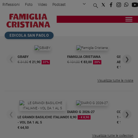
Riflessioni
Foto
Video
Podcast
Privacy Policy
Chi siamo
Contatti
Pubblicità
Attualità
Registrati
Redazione
Italia
Home page
>
Chiesa
>
«Andiamo a Medjugorje pe...
EDICOLA SAN PAOLO
Cronaca
Politica
Mondo
GBABY
FAMIGLIA CRISTIANA
GBABY DIGITA
❮
❯
€ 34,80
€ 21,90
€ 104,00
€ 83,00
ABBONAMEN
37%
20%
Economia
€ 16,99
Legalità
e
Visualizza tutte le riviste
giustizia
Sport
Interviste
DIARIO G 2026-27
COLLANA ARS
❮
❯
Papa
LE GRANDI BASILICHE ITALIANE
€ 8,90
1 - 2
- € 8,90
- VOL DA 1 AL 5
€ 18,50
Papa
€ 64,50
Visualizza tutte le collection