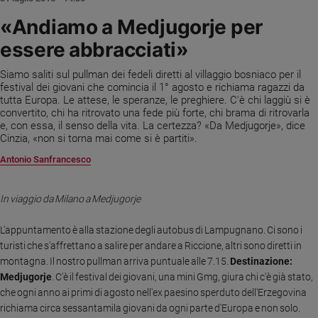
Ambiente
«Andiamo a Medjugorje per
e
Creato
essere abbracciati»
Volontariato
Siamo saliti sul pullman dei fedeli diretti al villaggio bosniaco per il
Diritti
festival dei giovani che comincia il 1° agosto e richiama ragazzi da
Aziende
tutta Europa. Le attese, le speranze, le preghiere. C'è chi laggiù si è
di
convertito, chi ha ritrovato una fede più forte, chi brama di ritrovarla
valore
e, con essa, il senso della vita. La certezza? «Da Medjugorje», dice
Cinzia, «non si torna mai come si è partiti».
Caso
della
Antonio Sanfrancesco
settimana
Migranti
In viaggio da Milano a Medjugorje
Diversità
e
L'appuntamento è alla stazione degli autobus di Lampugnano. Ci sono i
inclusione
turisti che s'affrettano a salire per andare a Riccione, altri sono diretti in
Costume
montagna. Il nostro pullman arriva puntuale alle 7.15.
Destinazione:
Medjugorje
. C'è il festival dei giovani, una mini Gmg, giura chi c'è già stato,
Cultura
che ogni anno ai primi di agosto nell'ex paesino sperduto dell'Erzegovina
e
richiama circa sessantamila giovani da ogni parte d'Europa e non solo.
spettacoli