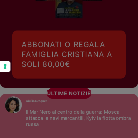
ABBONATI O REGALA
FAMIGLIA CRISTIANA A
SOLI 80,00€
ULTIME NOTIZIE
Giulia Cerqueti
Il Mar Nero al centro della guerra: Mosca
attacca le navi mercantili, Kyiv la flotta ombra
russa