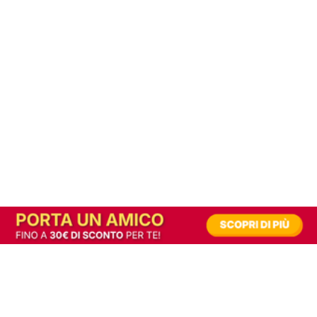
In alternativa, prova la versione digitale!
|
Abbonati
Contribuisci a mantenere questo sito gratuito
Riusciamo a fornire informazione gratuita grazie alla pubblicità erogata dai nostri
partner.
Accettando i consensi richiesti permetti ai nostri partner di creare un'esperienza