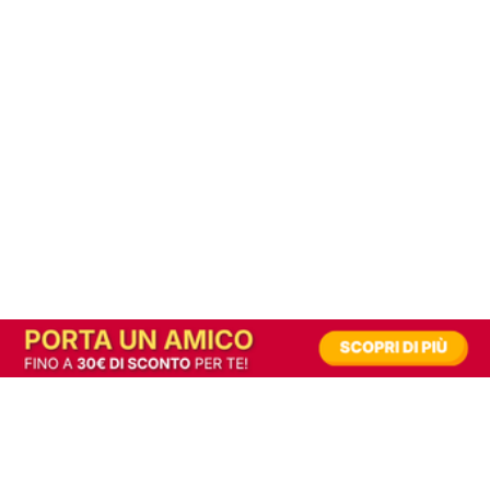
In alternativa, prova la versione digitale!
|
Abbonati
Contribuisci a mantenere questo sito gratuito
Riusciamo a fornire informazione gratuita grazie alla pubblicità erogata dai nostri
partner.
Accettando i consensi richiesti permetti ai nostri partner di creare un'esperienza