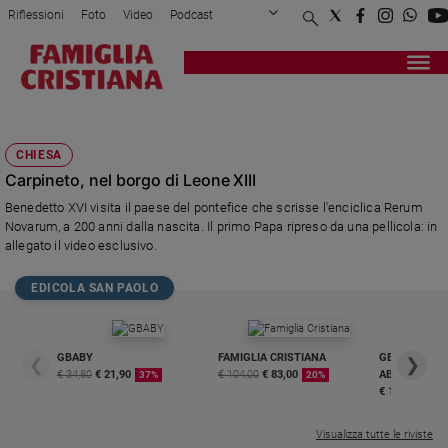
Riflessioni
Foto
Video
Podcast
Privacy Policy
Chi siamo
Contatti
Pubblicità
Attualità
Registrati
Redazione
Italia
ITALO CAMPAGNA
Cronaca
CHIESA
Politica
Carpineto, nel borgo di Leone XIII
Mondo
Benedetto XVI visita il paese del pontefice che scrisse l'enciclica Rerum
Economia
Novarum, a 200 anni dalla nascita. Il primo Papa ripreso da una pellicola: in
Legalità
allegato il video esclusivo.
e
giustizia
EDICOLA SAN PAOLO
Sport
Interviste
GBABY
FAMIGLIA CRISTIANA
GBABY DIGITA
❮
❯
Papa
€ 34,80
€ 21,90
€ 104,00
€ 83,00
ABBONAMEN
37%
20%
€ 16,99
Papa
Visualizza tutte le riviste