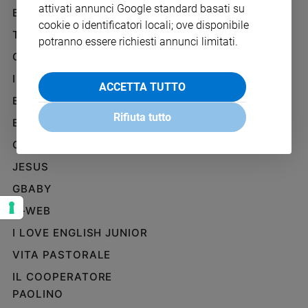
attivati annunci Google standard basati su
Ambiente
BENESSERE
WHISTLEBLOWING
e
cookie o identificatori locali; ove disponibile
SOCIAL
TELENOVA
Creato
potranno essere richiesti annunci limitati.
Volontariato
GAZZETTA D'ALBA
Diritti
IL GIORNALINO
ACCETTA TUTTO
Aziende
EDICOLA SAN PAOLO
di
Rifiuta tutto
valore
EDIZIONI SAN PAOLO
Caso
CREDERE
della
JESUS
settimana
Migranti
GBABY
Diversità
G-WEB
e
inclusione
I LOVE ENGLISH JUNIOR
Costume
VITA PASTORALE
IL COOPERATORE
Cultura
e
PAOLINO
spettacoli