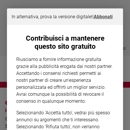
Chiesa
Chiesa
In alternativa, prova la versione digitale!
|
Abbonati
Fede
DIARIO G 2026-27
COLLANA ARS
❮
❯
e
LE GRANDI BASILICHE ITALIANE
€ 8,90
1 - 2
- € 8,90
spiritualità
- VOL DA 1 AL 5
€ 18,50
Contribuisci a mantenere
€ 64,50
Santi
questo sito gratuito
Visualizza tutte le collection
Devozione
e
Riusciamo a fornire informazione gratuita
fede
grazie alla pubblicità erogata dai nostri partner.
Parola
Accettando i consensi richiesti permetti ai
del
nostri partner di creare un'esperienza
giorno
personalizzata ed offrirti un miglior servizio.
Santo
Avrai comunque la possibilità di revocare il
del
consenso in qualunque momento.
giorno
I SITI SAN PAOLO
NOTE LEGALI
Selezionando 'Accetta tutto', vedrai più spesso
Società
GRUPPO EDITORIALE
PRIVACY POLICY
e
annunci su argomenti che ti interessano.
valori
SAN PAOLO
Selezionando 'Rifiuta tutto', non verranno
INFORMATIVA