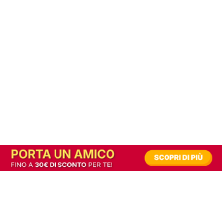
In alternativa, prova la versione digitale!
|
Abbonati
Contribuisci a mantenere questo sito gratuito
Riusciamo a fornire informazione gratuita grazie alla pubblicità erogata dai nostri
partner.
Accettando i consensi richiesti permetti ai nostri partner di creare un'esperienza