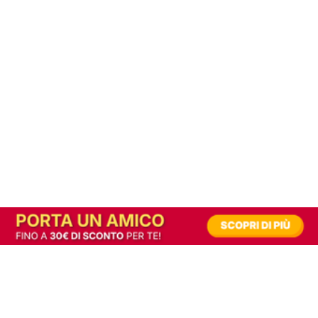
In alternativa, prova la versione digitale!
|
Abbonati
Contribuisci a mantenere questo sito gratuito
Riusciamo a fornire informazione gratuita grazie alla pubblicità erogata dai nostri
partner.
Accettando i consensi richiesti permetti ai nostri partner di creare un'esperienza