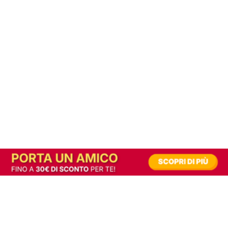
In alternativa, prova la versione digitale!
|
Abbonati
Contribuisci a mantenere questo sito gratuito
Riusciamo a fornire informazione gratuita grazie alla pubblicità erogata dai nostri
partner.
Accettando i consensi richiesti permetti ai nostri partner di creare un'esperienza