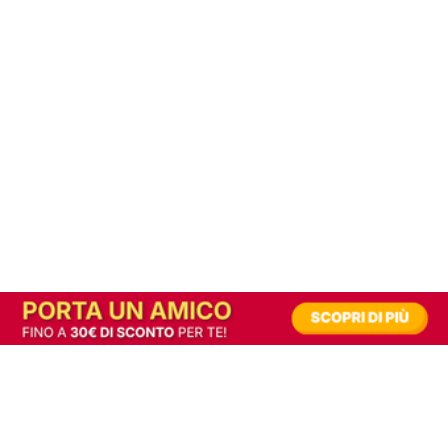
In alternativa, prova la versione digitale!
|
Abbonati
Contribuisci a mantenere questo sito gratuito
Riusciamo a fornire informazione gratuita grazie alla pubblicità erogata dai nostri
partner.
Accettando i consensi richiesti permetti ai nostri partner di creare un'esperienza