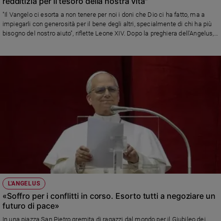
redditizia per il tesoro della nostra vita"
"Il Vangelo ci esorta a non tenere per noi i doni che Dio ci ha fatto, ma a
impiegarli con generosità per il bene degli altri, specialmente di chi ha più
bisogno del nostro aiuto", riflette Leone XIV. Dopo la preghiera dell'Angelus, il
Pontefice lancia un appello per la pace ricordando l'80° anniversario delle
bombe atomiche su Hiroshima e Nakasaki, si congratula per lo storico
accordo fra Armenia e Azerbaigian per mettere fine a oltre 30 anni di guerra
ed aprime preoccupazione per la situazione disperata di Haiti, sempre di
più in preda alla violenza
L'ANGELUS
«Soffro per i conflitti in corso. Esorto tutti a negoziare un
futuro di pace»
In una piazza San Pietro gremita di ragazzi dal mondo per il Giubileo dei