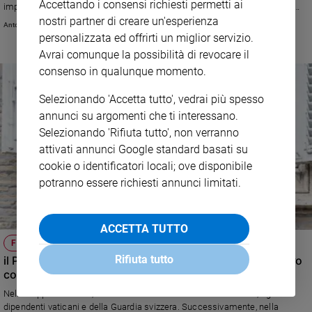
Accettando i consensi richiesti permetti ai
impegno nei negoziati per porre fine a tutti i conflitti in corso come quelli
nella martoriata Ucraina, in Palestina, Israele, Libano, Myanmar, Sudan, Nord
nostri partner di creare un'esperienza
Antonio Sanfrancesco
Kivu». Poi ricorda la Giornata della Vita che si celebra in Italia: «Incoraggio
personalizzata ed offrirti un miglior servizio.
le giovani coppie a non avere timore a mettere al mondo dei figli»
Avrai comunque la possibilità di revocare il
consenso in qualunque momento.
Selezionando 'Accetta tutto', vedrai più spesso
annunci su argomenti che ti interessano.
Selezionando 'Rifiuta tutto', non verranno
attivati annunci Google standard basati su
cookie o identificatori locali; ove disponibile
potranno essere richiesti annunci limitati.
ACCETTA TUTTO
FESTA DEL BATTESIMO DI GESÙ
Rifiuta tutto
il Papa: "Festeggiamo il nostro battesimo come un nuovo
compleanno"
Nella Cappella Sistina, Francesco ha battezzato alcuni bambini, figli di
dipendenti vaticani e della Guardia svizzera. Successivamente, nella