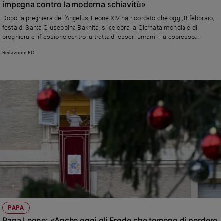
impegna contro la moderna schiavitù»
Sanremo
Dopo la preghiera dell’Angelus, Leone XIV ha ricordato che oggi, 8 febbraio,
2026
festa di Santa Giuseppina Bakhita, si celebra la Giornata mondiale di
Cinema,
preghiera e riflessione contro la tratta di esseri umani. Ha espresso
preoccupazione per i recenti attacchi a diverse comunità in Nigeria. E
Tv
Redazione FC
ancora un richiamo alla pace: «Il futuro sta nel rispetto e nella fratellanza fra
e
i popoli»
streaming
Libri
Musica
Arte
Famiglia
ed
educazione
Genitori
e
figli
Nonni
Coppia
PAPA
Papa Leone: «Anche oggi gli Erode che temono di perdere
Scuola