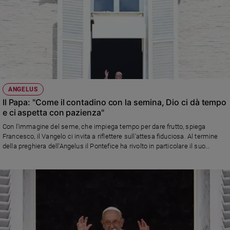
ANGELUS
Il Papa: "Come il contadino con la semina, Dio ci dà tempo
e ci aspetta con pazienza"
Con l'immagine del seme, che impiega tempo per dare frutto, spiega
Francesco, il Vangelo ci invita a riflettere sull'attesa fiduciosa. Al termine
della preghiera dell'Angelus il Pontefice ha rivolto in particolare il suo
pensiero alla tragedia che si consuma nella Repubblica democratica del
Congo, agli scontri nella parte orientale del Paese, dove "tra le vittime tanti
sono cristiani, uccisi in odium fidei"