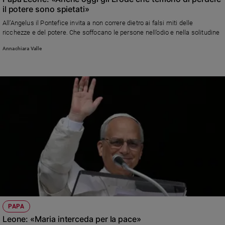
il potere sono spietati»
e
giovani
All’Angelus il Pontefice invita a non correre dietro ai falsi miti delle
ricchezze e del potere. Che soffocano le persone nell’odio e nella solitudine
Adolescenza
Bioetica
Annachiara Valle
Vai
Riflessioni
Foto
Video
Podcast
PAPA
Leone: «Maria interceda per la pace»
Privacy