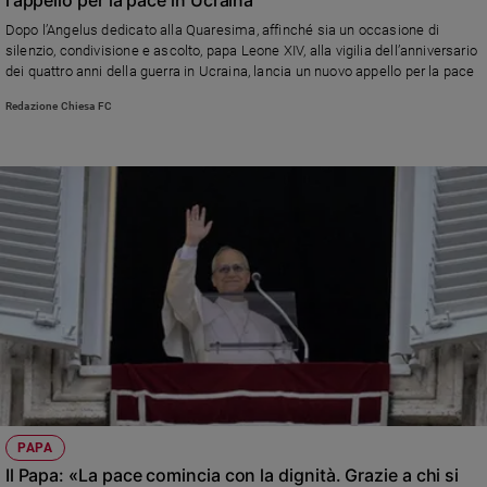
Ambiente
Dopo l’Angelus dedicato alla Quaresima, affinché sia un occasione di
e
silenzio, condivisione e ascolto, papa Leone XIV, alla vigilia dell’anniversario
Creato
dei quattro anni della guerra in Ucraina, lancia un nuovo appello per la pace
Volontariato
Redazione Chiesa FC
Diritti
Aziende
di
valore
Caso
della
settimana
Migranti
Diversità
e
inclusione
Costume
Cultura
PAPA
e
Il Papa: «La pace comincia con la dignità. Grazie a chi si
spettacoli