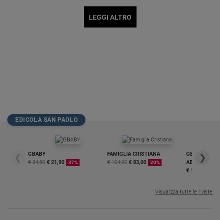
LEGGI ALTRO
EDICOLA SAN PAOLO
GBABY
FAMIGLIA CRISTIANA
GBABY DIGITA
❮
❯
€ 34,80
€ 21,90
€ 104,00
€ 83,00
ABBONAMEN
37%
20%
€ 16,99
Visualizza tutte le riviste