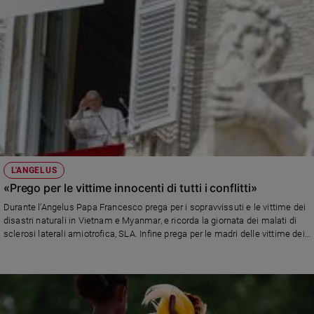
L'ANGELUS
«Prego per le vittime innocenti di tutti i conflitti»
Durante l’Angelus Papa Francesco prega per i sopravvissuti e le vittime dei
disastri naturali in Vietnam e Myanmar, e ricorda la giornata dei malati di
sclerosi laterali amiotrofica, SLA. Infine prega per le madri delle vittime dei
conflitti in corso, ricordando in particolare Rahel, mamma di Hersh
Goldberg-Polin, trovato morto inizio mese insieme ad altri cinque ostaggi
israeliani a Gaza: «Avevo incontrato la madre che mi ha colpito per la sua
umanità. L'accompagno in questo momento. Prego per le vittime e
continuo ad essere vicino a tutte le famiglie delle ostaggi», ha detto il Santo
Padre.