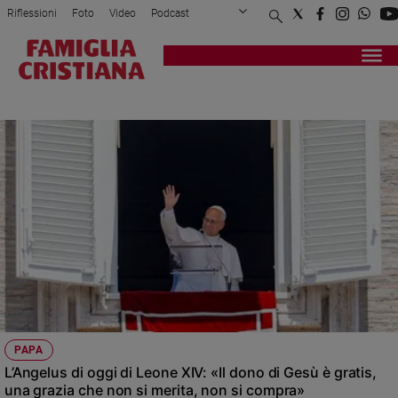
Riflessioni
Foto
Video
Podcast
Privacy Policy
Chi siamo
Contatti
Pubblicità
Attualità
Registrati
Redazione
Italia
ANGELUS
Cronaca
Politica
Mondo
Economia
Legalità
e
giustizia
Sport
Interviste
Papa
PAPA
Papa
L’Angelus di oggi di Leone XIV: «Il dono di Gesù è gratis,
una grazia che non si merita, non si compra»