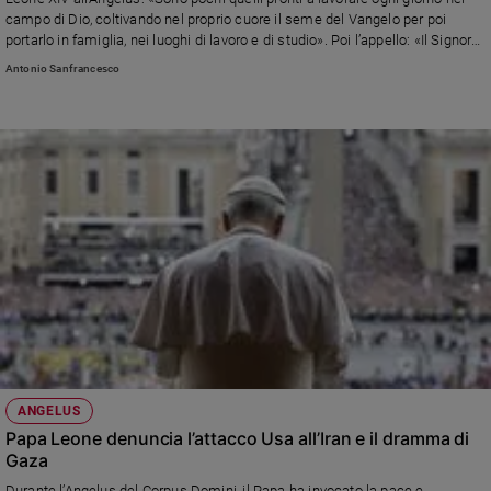
campo di Dio, coltivando nel proprio cuore il seme del Vangelo per poi
portarlo in famiglia, nei luoghi di lavoro e di studio». Poi l’appello: «Il Signore
tocchi i cuori e ispiri le menti dei governanti affinché alla violenza delle armi
Antonio Sanfrancesco
sostituiscano la ricerca del dialogo». E annuncia il trasferimento a Castel
Gandolfo per un periodo di riposo augurando a tutti di «poter trascorrere un
tempo di vacanza per ritemprare il corpo e lo spirito»
ANGELUS
Papa Leone denuncia l’attacco Usa all’Iran e il dramma di
Gaza
Durante l’Angelus del Corpus Domini, il Papa ha invocato la pace e