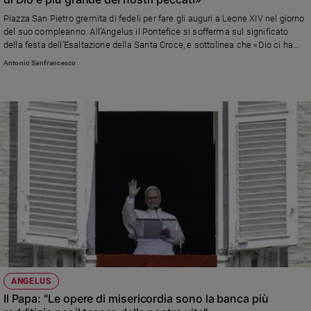
Piazza San Pietro gremita di fedeli per fare gli auguri a Leone XIV nel giorno
del suo compleanno. All’Angelus il Pontefice si sofferma sul significato
della festa dell’Esaltazione della Santa Croce, e sottolinea che «Dio ci ha
salvati mostrandosi a noi, offrendosi come nostro compagno, maestro,
Antonio Sanfrancesco
medico, amico, fino a farsi per noi Pane spezzato nell’Eucaristia»
trasformando un «mezzo di morte, la Croce, in strumento di vita». A Prevost
auguri da tutto il mondo
ANGELUS
Il Papa: "Le opere di misericordia sono la banca più