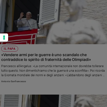
IL PAPA
«Vendere armi per le guerre è uno scandalo che
contraddice lo spirito di fraternità delle Olimpiadi»
Francesco all’Angelus: «La comunità internazionale non dovrebbe tollerare
tutto questo. Non dimentichiamo che la guerra è una sconfitta». Poi ricorda
la Giornata mondiale dei nonni e degli anziani: «L'abbandono degli anziani è
una triste realtà alla quale non dobbiamo abituarci. Il nostro futuro dipende
Antonio Sanfrancesco
molto da come i nonni e i nipoti impareranno a vivere insieme»