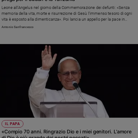
Leone all’Angelus nel giorno della Commemorazione dei defunti: «Senza
memoria della vita, morte e risurrezione di Gesù l’immenso tesoro di ogni
vita è esposto alla dimenticanza». Poi lancia un appello per la pace in
Sudan e in Tanzania, invitando a un cessate il fuoco e all'apertura di corridoi
Antonio Sanfrancesco
umanitari
IL PAPA
«Compio 70 anni. Ringrazio Dio e i miei genitori. L'amore
di Dio è più grande dei nostri peccati»