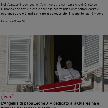
Chiesa
Nell’
Angelus
di oggi Leone XIV ci ricorda la compassione di Cristo per
Chiesa
l’umanità che soffre e che è anche la nostra missione: portare carità e
speranza dove c’è l’afflizione, nella certezza che il Regno dei cieli è vivono
Fede
Redazione Chiesa FC
e
spiritualità
Santi
Devozione
e
fede
Parola
del
giorno
Santo
del
giorno
Società
PAPA
e
L'Angelus di papa Leone XIV dedicato alla Quaresina e
valori
l'appello per la pace in Ucraina