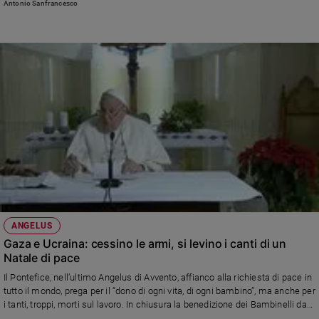
Antonio Sanfrancesco
possibile i debiti dei Paesi più poveri»
ANGELUS
Gaza e Ucraina: cessino le armi, si levino i canti di un
Natale di pace
Il Pontefice, nell’ultimo Angelus di Avvento, affianco alla richiesta di pace in
tutto il mondo, prega per il “dono di ogni vita, di ogni bambino”, ma anche per
i tanti, troppi, morti sul lavoro. In chiusura la benedizione dei Bambinelli da
riporre nel presepe il giorno di Natale