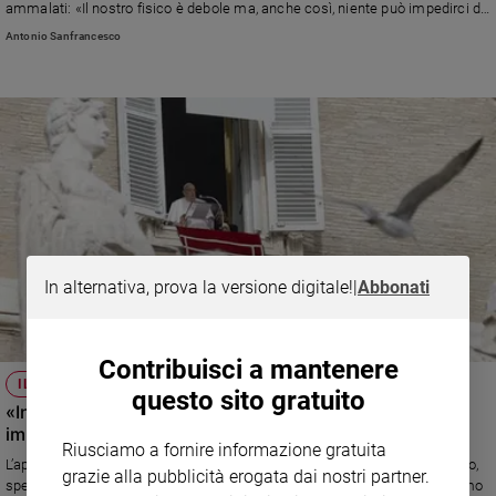
ammalati: «Il nostro fisico è debole ma, anche così, niente può impedirci di
amare, di pregare, di donare noi stessi, di essere l’uno per l’altro, nella fede,
Antonio Sanfrancesco
segni luminosi di speranza». Sotto al Gemelli sono arrivati circa trecento
bambini guidati da padre Enzo Fortunato: «So che pregano per me; alcuni di
loro oggi sono venuti qui in segno di vicinanza. Grazie, carissimi bambini! Il
Papa vi vuole bene e aspetta sempre di incontrarvi»
In alternativa, prova la versione digitale!
|
Abbonati
Contribuisci a mantenere
IL PAPA
questo sito gratuito
«In questo anno giubilare i governanti cristiani si
impegnino per la pace»
Riusciamo a fornire informazione gratuita
L’appello di Francesco all’Angelus: «In questo Anno Santo rinnovo l'appello,
grazie alla pubblicità erogata dai nostri partner.
specialmente ai governatori di fede cristiana, affinché si metta il massimo