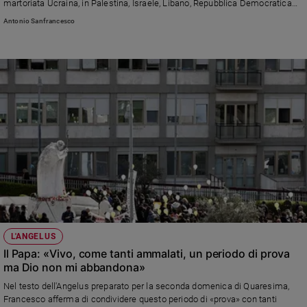
martoriata Ucraina, in Palestina, Israele, Libano, Repubblica Democratica
del Congo e Myanmar, che soffre tanto anche per il terremoto» e un invito
Antonio Sanfrancesco
ad avviare un «dialogo costruttivo» in Sud Sudan dove è in atto una
«spaventosa catastrofe umanitaria»
L'ANGELUS
Il Papa: «Vivo, come tanti ammalati, un periodo di prova
ma Dio non mi abbandona»
Nel testo dell'Angelus preparato per la seconda domenica di Quaresima,
Francesco afferma di condividere questo periodo di «prova» con tanti