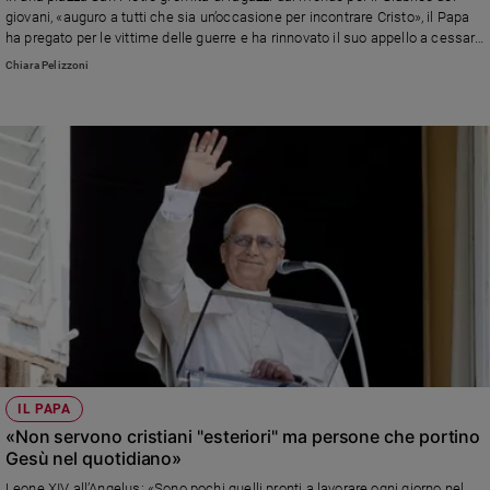
giovani, «auguro a tutti che sia un’occasione per incontrare Cristo», il Papa
ha pregato per le vittime delle guerre e ha rinnovato il suo appello a cessare
il fuoco e al rispetto integrale del diritto umanitario
Chiara Pelizzoni
IL PAPA
«Non servono cristiani "esteriori" ma persone che portino
Gesù nel quotidiano»
Leone XIV all’Angelus: «Sono pochi quelli pronti a lavorare ogni giorno nel