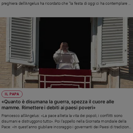
preghiera dell'Angelus ha ricordato che "la festa di oggi ci ha contemplare il
volto e la voce di Dio, che si manifestano nell'umanità di Gesù"
IL PAPA
«Quanto è disumana la guerra, spezza il cuore alle
mamme. Rimettere i debiti ai paesi poveri»
Francesco all’Angelus: «La pace allieta la vita dei popoli, i conflitti sono
disumani e distruggono tutto». Poi l’appello nella Giornata mondiale della
Pace: «In quest’anno giubilare incoraggio i governanti dei Paesi di tradizione
cristiana a dare il buon esempio cancellando o riducendo quanto più