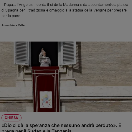
Il Papa, all’Angelus, ricorda il sì della Madonna e dà appuntamento a piazza
Policy
di Spagna per il tradizionale omaggio alla statua della Vergine per pregare
per la pace
Chi
Annachiara Valle
siamo
Contatti
Pubblicità
Registrati
Redazione
Social
CHIESA
«Dio ci dà la speranza che nessuno andrà perduto». E
prega per il Sudan e la Tanzania