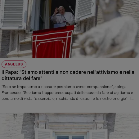
ANGELUS
il Papa: "Stiamo attenti a non cadere nell'attivismo e nella
dittatura del fare"
"Solo se impariamo a riposare possiamo avere compassione", spiega
Francesco. "Se siamo troppo preoccupati delle cose da fare ci agitiamo e
perdiamo di vista l'essenziale, rischiando di esaurire le nostre energie". Il
Pontefice ha invocato la tregua olimpica e ancora una volta ha invitato a
pregare per la pace: "Ricordiamo, la guerra è una sconfitta"