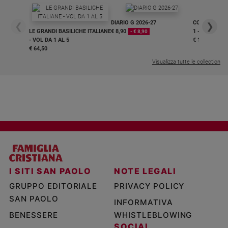
DIARIO G 2026-27
COLLANA ARS
❮
❯
LE GRANDI BASILICHE ITALIANE
€ 8,90
1 - 2
- € 8,90
- VOL DA 1 AL 5
€ 18,50
€ 64,50
Visualizza tutte le collection
I SITI SAN PAOLO
NOTE LEGALI
GRUPPO EDITORIALE
PRIVACY POLICY
SAN PAOLO
INFORMATIVA
BENESSERE
WHISTLEBLOWING
SOCIAL