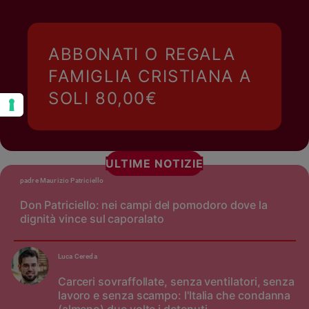
ABBONATI O REGALA
FAMIGLIA CRISTIANA A
SOLI 80,00€
ULTIME NOTIZIE
padre Maurizio Patriciello
Don Patriciello: nei campi del pomodoro dove la
dignità vince sul caporalato
Luca Cereda
Carceri sovraffollate, senza ventilatori, senza
lavoro e senza scampo: l'Italia che condanna
(almeno) due volte i detenuti