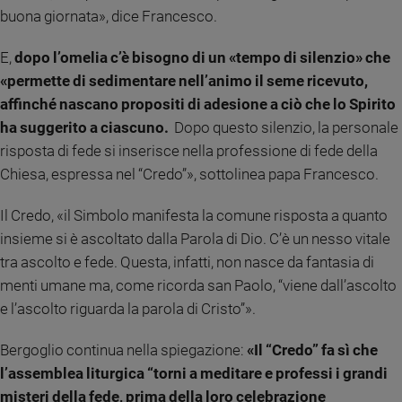
Ambiente
buona giornata», dice Francesco.
e
Creato
E,
dopo l’omelia c’è bisogno di un «tempo di silenzio» che
Volontariato
«permette di sedimentare nell’animo il seme ricevuto,
Diritti
affinché nascano propositi di adesione a ciò che lo Spirito
Aziende
ha suggerito a ciascuno.
Dopo questo silenzio, la personale
di
risposta di fede si inserisce nella professione di fede della
valore
Chiesa, espressa nel “Credo”», sottolinea papa Francesco.
Caso
della
Il Credo, «il Simbolo manifesta la comune risposta a quanto
settimana
insieme si è ascoltato dalla Parola di Dio. C’è un nesso vitale
Migranti
tra ascolto e fede. Questa, infatti, non nasce da fantasia di
Diversità
e
menti umane ma, come ricorda san Paolo, “viene dall’ascolto
inclusione
e l’ascolto riguarda la parola di Cristo”».
Costume
Bergoglio continua nella spiegazione:
«Il “Credo” fa sì che
Cultura
l’assemblea liturgica “torni a meditare e professi i grandi
e
spettacoli
misteri della fede, prima della loro celebrazione