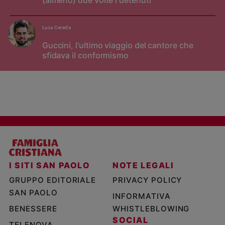
Luca Cereda
Guccini, l'ultimo viaggio del cantore che
sfidava il conformismo
I SITI SAN PAOLO
NOTE LEGALI
GRUPPO EDITORIALE
PRIVACY POLICY
SAN PAOLO
INFORMATIVA
BENESSERE
WHISTLEBLOWING
SOCIAL
TELENOVA