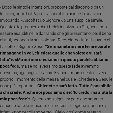
e
«Dopo le singole intenzioni, proposte dal diacono o da un
giovani
lettore», ricorda il Papa, «l’assemblea unisce la sua voce
Adolescenza
invocando: «Ascoltaci, o Signore», o una supplica simile.
Bioetica
Questa è la preghiera che i fedeli innalzano a Dio, fiduciosi di
essere esauditi nelle domande che gli presentano, per il bene
di tutti, secondo la sua volontà. Ricordiamo, infatti, quanto ci
Vai
ha detto il Signore Gesù:
“Se rimanete in me e le mie parole
rimangono in voi, chiedete quello che volete e vi sarà
fatto”».
«Ma noi non crediamo in questo perché abbiamo
Riflessioni
poca fede,
ma se noi avessimo questa fede avremmo
ricevuto», aggiunge a braccio Francesco,
«
è questo, invece,
Foto
proprio il momento della messa nel quale «chiedere a Gesù le
Video
cose più importanti.
Chiedete e sarà fatto. Tutto è possibile
a chi crede. Anche noi possiamo dire: "Io credo, ma aiuta la
Podcast
mia poca fede"».
Questo non significa però che saranno
esaudite tutte le richieste, «le pretese di logiche mondane»,
Privacy
infatti, «non decollano verso il Cielo, così come restano