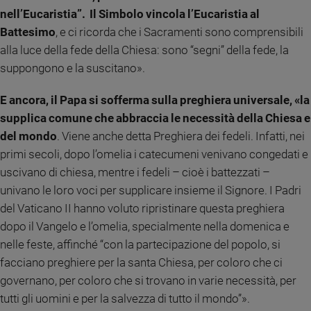
nell’Eucaristia”. Il Simbolo vincola l’Eucaristia al
Sanremo
Battesimo
, e ci ricorda che i Sacramenti sono comprensibili
2026
alla luce della fede della Chiesa: sono “segni” della fede, la
Cinema,
Tv
suppongono e la suscitano».
e
streaming
E ancora, il Papa si sofferma sulla preghiera universale, «la
Libri
supplica comune che abbraccia le necessità della Chiesa e
Musica
del mondo
. Viene anche detta Preghiera dei fedeli. Infatti, nei
Arte
primi secoli, dopo l’omelia i catecumeni venivano congedati e
uscivano di chiesa, mentre i fedeli – cioè i battezzati –
Famiglia
univano le loro voci per supplicare insieme il Signore. I Padri
ed
educazione
del Vaticano II hanno voluto ripristinare questa preghiera
dopo il Vangelo e l’omelia, specialmente nella domenica e
Genitori
e
nelle feste, affinché “con la partecipazione del popolo, si
figli
facciano preghiere per la santa Chiesa, per coloro che ci
Nonni
governano, per coloro che si trovano in varie necessità, per
Coppia
tutti gli uomini e per la salvezza di tutto il mondo”».
Scuola