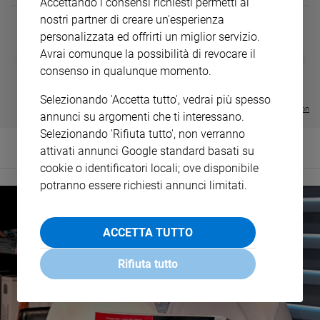
Accettando i consensi richiesti permetti ai
nostri partner di creare un'esperienza
personalizzata ed offrirti un miglior servizio.
Avrai comunque la possibilità di revocare il
DIARIO G 2026-27
COLLANA ARS
❮
❯
LE GRANDI BASILICHE ITALIANE
€ 8,90
1 - 2
- € 8,90
consenso in qualunque momento.
- VOL DA 1 AL 5
€ 18,50
€ 64,50
Selezionando 'Accetta tutto', vedrai più spesso
Visualizza tutte le collection
annunci su argomenti che ti interessano.
Selezionando 'Rifiuta tutto', non verranno
attivati annunci Google standard basati su
cookie o identificatori locali; ove disponibile
potranno essere richiesti annunci limitati.
ACCETTA TUTTO
Rifiuta tutto