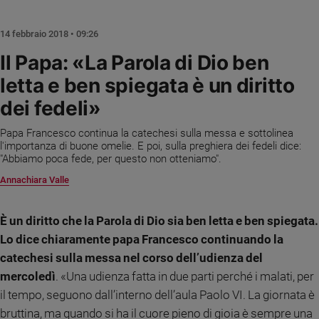
Chiesa
Chiesa
14 febbraio 2018 • 09:26
Fede
Il Papa: «La Parola di Dio ben
e
letta e ben spiegata è un diritto
spiritualità
dei fedeli»
Santi
Devozione
Papa Francesco continua la catechesi sulla messa e sottolinea
e
l'importanza di buone omelie. E poi, sulla preghiera dei fedeli dice:
fede
"Abbiamo poca fede, per questo non otteniamo".
Parola
Annachiara Valle
del
giorno
Santo
È un diritto che la Parola di Dio sia ben letta e ben spiegata.
del
Lo dice chiaramente papa Francesco continuando la
giorno
catechesi sulla messa nel corso dell’udienza del
mercoledì
. «Una udienza fatta in due parti perché i malati, per
Società
e
il tempo, seguono dall’interno dell’aula Paolo VI. La giornata è
valori
bruttina, ma quando si ha il cuore pieno di gioia è sempre una