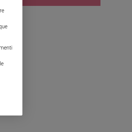
re
nque
omenti
le