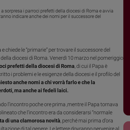
sorpresa i parroci prefetti della diocesi di Roma e avvia
tranno indicare anche dei nomi per il successore del
e chiede le “primarie” per trovare il successore del
 della diocesi di Roma. Venerdì 10 marzo nel pomeriggio
oci prefetti della diocesi di Roma
, di cui il Papa è
itto i problemi e le esigenze della diocesi e il profilo del
iesto anche nomi a chi vorrà farlo e che la
rdoti, ma anche ai fedeli laici.
o l’incontro poche ore prima ,mentre il Papa tornava
ttolineato che l’incontro era da considerarsi “normale
tta di una clamorosa novità
, perché mai prima d’ora
ltazione di tal genere. Le lettere dovranno pervenire al