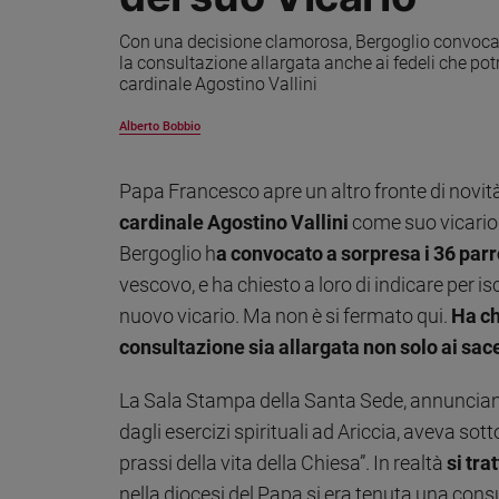
Ambiente
Con una decisione clamorosa, Bergoglio convoca a 
e
la consultazione allargata anche ai fedeli che po
Creato
cardinale Agostino Vallini
Volontariato
Diritti
Alberto Bobbio
Aziende
di
Papa Francesco apre un altro fronte di novità 
valore
cardinale Agostino Vallini
come suo vicario
Caso
della
Bergoglio h
a convocato a sorpresa i 36 parr
settimana
vescovo, e ha chiesto a loro di indicare per iscr
Migranti
nuovo vicario. Ma non è si fermato qui.
Ha ch
Diversità
consultazione sia allargata non solo ai sace
e
inclusione
La Sala Stampa della Santa Sede, annunciand
Costume
dagli esercizi spirituali ad Ariccia, aveva so
Cultura
prassi della vita della Chiesa”. In realtà
si tra
e
nella diocesi del Papa si era tenuta una consu
spettacoli