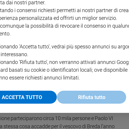
ta dai nostri partner.
che quella del popolo di Dio.
tando i consensi richiesti permetti ai nostri partner di crea
perienza personalizzata ed offrirti un miglior servizio.
 comunque la possibilità di revocare il consenso in qualu
Il "precedente" olandese negli anni Sessanta
nto.
Al Concilio di Trento lo scontro per reintrodurre
ionando 'Accetta tutto', vedrai più spesso annunci su arg
l’antica consuetudine della presenza attiva del
i interessano.
popolo nella designazione dei vescovi fu lungo e
ionando 'Rifiuta tutto', non verranno attivati annunci Goog
assai vivace. Ma non si arrivò ad una decisione. La
ard basati su cookie o identificatori locali; ove disponibile
nno essere richiesti annunci limitati.
pressioni potere temporale fu decisiva. E il Codice del
aspetto della libertà. Ma oggi la storia è totalmente
o ci furono tentativi da parte di alcune Chiese più
ACCETTA TUTTO
Rifiuta tutto
uto in Olanda negli anni Sessanta. Per l’elezione del
 tutti, anche i non-cattolici, a dire la loro sulle attese e
azione parteciparono circa 10 mila persone e Paolo VI
a stessa cosa accadde per il vescovo di Breda l’anno