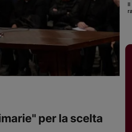
I
r
rimarie" per la scelta