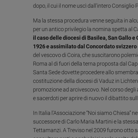
dopo, il cui il nome uscì dall'intero Consigli
Policy
Ma la stessa procedura venne seguita in alcun
Chi
per un antico privilegio la nomina spetta al 
siamo
il caso delle diocesi di Basilea, San Gallo 
1926 e assimilato dal Concordato svizzero 
Contatti
del vescovo di Coira, che suscitarono pole
Roma al di fuori della terna proposta dal Capi
Pubblicità
Santa Sede dovette procedere allo smembrame
costituzione della diocesi di Vaduz in Lichte
Registrati
promozione ad arcivescovo. Nel corso degli ann
e sacerdoti per aprire di nuovo il dibattito sull
Redazione
In Italia l’Associazione “Noi siamo Chiesa” ne
Social
successore di Carlo Maria Martini e la stessa
Tettamanzi. A Treviso nel 2009 furono otto sac