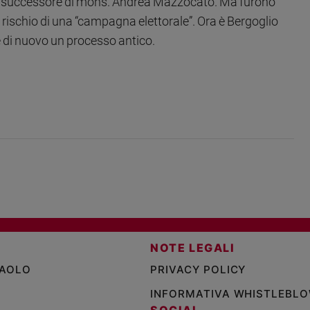
 del successore di mons. Andrea Mazzocato. Ma furono
il rischio di una “campagna elettorale”. Ora è Bergoglio
 di nuovo un processo antico.
NOTE LEGALI
PAOLO
PRIVACY POLICY
INFORMATIVA WHISTLEBL
SOCIAL