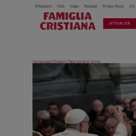
Riflessioni
Foto
Video
Podcast
Privacy Policy
Chi
Attualità
ATTUALITÀ
Italia
Cronaca
Politica
Mondo
Home page
>
Chiesa
>
Il Papa lancia le "prima...
Economia
Legalità
e
giustizia
Sport
Interviste
Papa
Papa