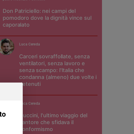
Don Patriciello: nei campi del
pomodoro dove la dignità vince sul
caporalato
Luca Cereda
Carceri sovraffollate, senza
ventilatori, senza lavoro e
senza scampo: l'Italia che
condanna (almeno) due volte i
detenuti
Luca Cereda
to
Guccini, l'ultimo viaggio del
cantore che sfidava il
conformismo