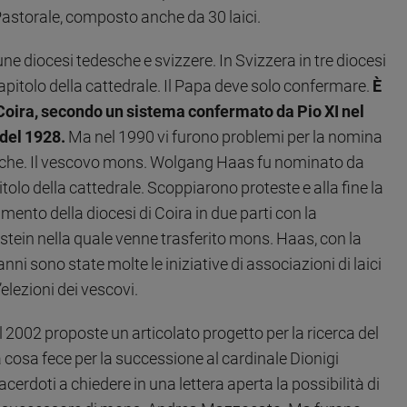
o Pastorale, composto anche da 30 laici.
e diocesi tedesche e svizzere. In Svizzera in tre diocesi
Capitolo della cattedrale. Il Papa deve solo confermare.
È
e Coira, secondo un sistema confermato da Pio XI nel
del 1928.
Ma nel 1990 vi furono problemi per la nomina
miche. Il vescovo mons. Wolgang Haas fu nominato da
tolo della cattedrale. Scoppiarono proteste e alla fine la
nto della diocesi di Coira in due parti con la
nstein nella quale venne trasferito mons. Haas, con la
i sono state molte le iniziative di associazioni di laici
’elezioni dei vescovi.
l 2002 proposte un articolato progetto per la ricerca del
 cosa fece per la successione al cardinale Dionigi
erdoti a chiedere in una lettera aperta la possibilità di