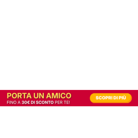
In alternativa, prova la versione digitale!
|
Abbonati
Contribuisci a mantenere questo sito gratuito
Riusciamo a fornire informazione gratuita grazie alla pubblicità erogata dai nostri
partner.
Accettando i consensi richiesti permetti ai nostri partner di creare un'esperienza