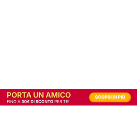
In alternativa, prova la versione digitale!
|
Abbonati
Contribuisci a mantenere questo sito gratuito
Riusciamo a fornire informazione gratuita grazie alla pubblicità erogata dai nostri
partner.
Accettando i consensi richiesti permetti ai nostri partner di creare un'esperienza