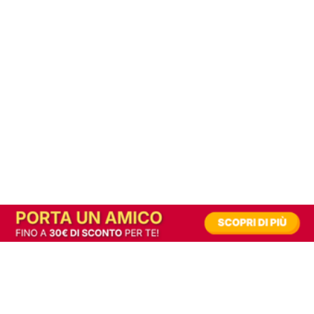
In alternativa, prova la versione digitale!
|
Abbonati
Contribuisci a mantenere questo sito gratuito
Riusciamo a fornire informazione gratuita grazie alla pubblicità erogata dai nostri
partner.
Accettando i consensi richiesti permetti ai nostri partner di creare un'esperienza