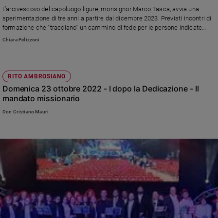
Chiesa
L’arcivescovo del capoluogo ligure, monsignor Marco Tasca, avvia una
Chiesa
sperimentazione di tre anni a partire dal dicembre 2023. Previsti incontri di
formazione che "tracciano" un cammino di fede per le persone indicate
dalle famiglie ad affiancare chi entra nella comunità cristiana
Fede
Chiara Pelizzoni
e
spiritualità
Santi
RITO AMBROSIANO
Devozione
Domenica 23 ottobre 2022 - I dopo la Dedicazione - Il
e
mandato missionario
fede
Don Cristiano Mauri
Parola
del
giorno
Santo
del
giorno
Società
e
valori