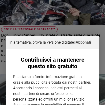
COS'È LA "PASTORALE DI STRADA"?
Don Filippo Cappelli: «Io, prete di strada, sulle due ruote
per Gesù»
In alternativa, prova la versione digitale!
|
Abbonati
È riuscito a fare delle sue passioni – le moto, il calcio e il cinema –
altrettanti canali per annunciare il Vangelo. Ora la Cei gli ha chiesto di
lavorare alla “pastorale di strada”
Contribuisci a mantenere
Francesco Zanotti
questo sito gratuito
Riusciamo a fornire informazione gratuita
grazie alla pubblicità erogata dai nostri partner.
Accettando i consensi richiesti permetti ai
nostri partner di creare un'esperienza
personalizzata ed offrirti un miglior servizio.
Avrai comunque la possibilità di revocare il