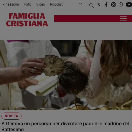
Riflessioni
Foto
Video
Podcast
Privacy Policy
Chi siamo
Contatti
Pubblicità
Attualità
Registrati
Redazione
Italia
EVANGELIZZAZIONE
Cronaca
Politica
Mondo
Economia
Legalità
e
giustizia
Sport
Interviste
Papa
NOVITÀ
Papa
A Genova un percorso per diventare padrini e madrine del
Battesimo