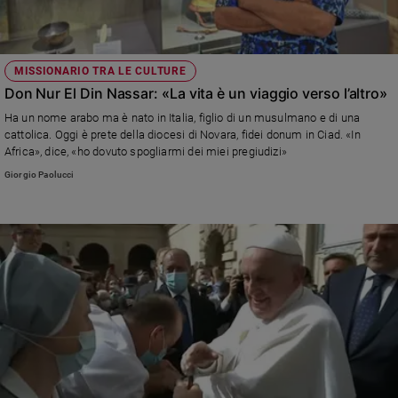
e
giovani
Adolescenza
MISSIONARIO TRA LE CULTURE
Bioetica
Don Nur El Din Nassar: «La vita è un viaggio verso l’altro»
Ha un nome arabo ma è nato in Italia, figlio di un musulmano e di una
cattolica. Oggi è prete della diocesi di Novara, fidei donum in Ciad. «In
Vai
Africa», dice, «ho dovuto spogliarmi dei miei pregiudizi»
Giorgio Paolucci
Riflessioni
Foto
Video
Podcast
Privacy