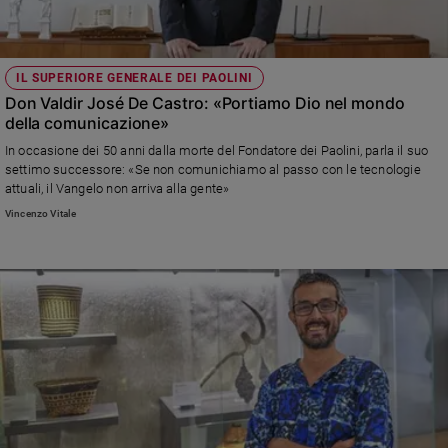
Sanremo
2026
Cinema,
IL SUPERIORE GENERALE DEI PAOLINI
Tv
Don Valdir José De Castro: «Portiamo Dio nel mondo
e
della comunicazione»
streaming
In occasione dei 50 anni dalla morte del Fondatore dei Paolini, parla il suo
Libri
settimo successore: «Se non comunichiamo al passo con le tecnologie
Musica
attuali, il Vangelo non arriva alla gente»
Arte
Vincenzo Vitale
Famiglia
ed
educazione
Genitori
e
figli
Nonni
Coppia
Scuola