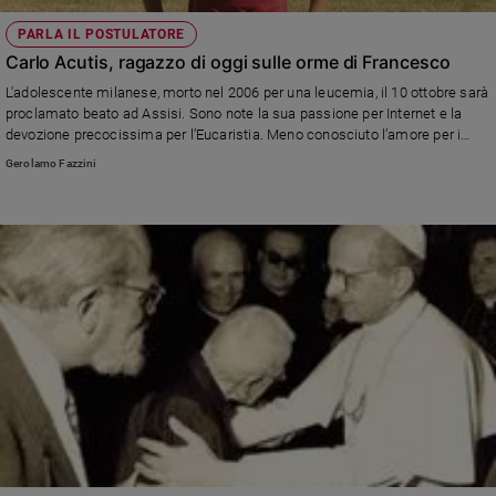
PARLA IL POSTULATORE
Carlo Acutis, ragazzo di oggi sulle orme di Francesco
L'adolescente milanese, morto nel 2006 per una leucemia, il 10 ottobre sarà
proclamato beato ad Assisi. Sono note la sua passione per Internet e la
devozione precocissima per l’Eucaristia. Meno conosciuto l’amore per i
poveri e lo stile di vita semplice nonostante la condizione benestante della
Gerolamo Fazzini
famiglia. L'intervista a Nicola Gori, postulatore della causa di beatificazione,
e autore della biografia "Eucaristia. La mia autostrada per il cielo" (Edizioni
San Paolo)