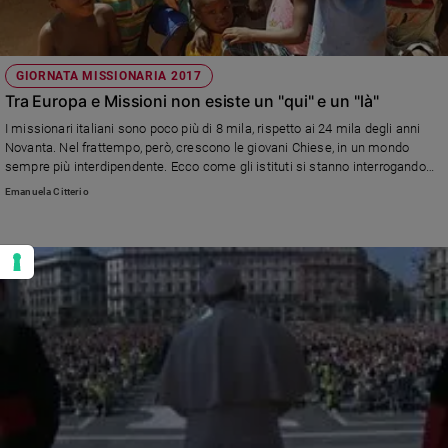
GIORNATA MISSIONARIA 2017
Tra Europa e Missioni non esiste un "qui" e un "là"
I missionari italiani sono poco più di 8 mila, rispetto ai 24 mila degli anni
Novanta. Nel frattempo, però, crescono le giovani Chiese, in un mondo
sempre più interdipendente. Ecco come gli istituti si stanno interrogando
sulle nuove esigenze della missione
Emanuela Citterio