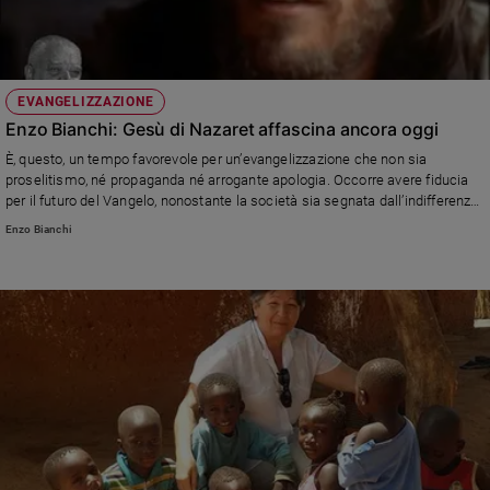
EVANGELIZZAZIONE
Enzo Bianchi: Gesù di Nazaret affascina ancora oggi
È, questo, un tempo favorevole per un’evangelizzazione che non sia
proselitismo, né propaganda né arrogante apologia. Occorre avere fiducia
per il futuro del Vangelo, nonostante la società sia segnata dall’indifferenza
verso la religione cattolica
Enzo Bianchi