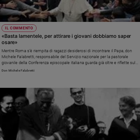
IL COMMENTO
«Basta lamentele, per attirare i giovani dobbiamo saper
osare»
Mentre Roma s'è riempita di ragazzi desiderosi di incontrare il Papa, don
Michele Falabretti, responsabile del Servizio nazionale per la pastorale
giovanile della Conferenza episcopale italiana guarda già oltre e riflette sul
prossimo Sinodo dei Vescovi: «La Chiesa non può rinunciare alla forza che
Don Michele Falabretti
il Vangelo ha per rendere nuova l'umanità. Il Sinodo affronti con coraggio le
domande più difficili delle nuove generazioni»