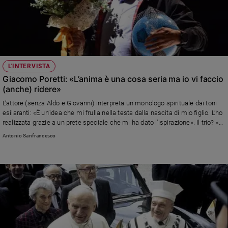
L'INTERVISTA
Giacomo Poretti: «L’anima è una cosa seria ma io vi faccio
(anche) ridere»
L’attore (senza Aldo e Giovanni) interpreta un monologo spirituale dai toni
esilaranti: «È un’idea che mi frulla nella testa dalla nascita di mio figlio. L’ho
realizzata grazie a un prete speciale che mi ha dato l’ispirazione». Il trio? «Ci
siamo presi una vacanza ma nel 2019 torniamo con un film»
Antonio Sanfrancesco