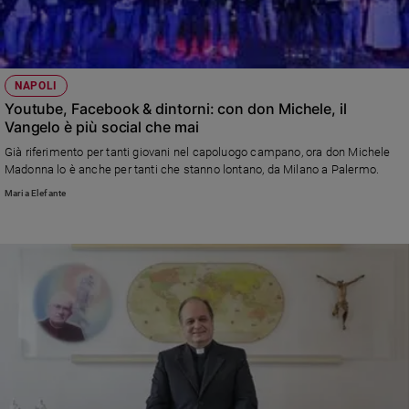
Ambiente
e
Creato
Volontariato
NAPOLI
Diritti
Youtube, Facebook & dintorni: con don Michele, il
Aziende
Vangelo è più social che mai
di
Già riferimento per tanti giovani nel capoluogo campano, ora don Michele
valore
Madonna lo è anche per tanti che stanno lontano, da Milano a Palermo.
Caso
Maria Elefante
della
settimana
Migranti
Diversità
e
inclusione
Costume
Cultura
e
spettacoli