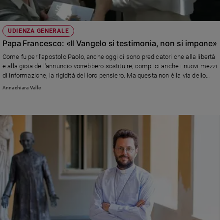
Policy
UDIENZA GENERALE
Chi
Papa Francesco: «Il Vangelo si testimonia, non si impone»
siamo
Come fu per l'apostolo Paolo, anche oggi ci sono predicatori che alla libertà
e alla gioia dell'annuncio vorrebbero sostituire, complici anche i nuovi mezzi
di informazione, la rigidità del loro pensiero. Ma questa non è la via dello
Contatti
Spirito Santo che porta alla salvezza, spiega il Pontefice nel corso
Annachiara Valle
dell'udienza
Pubblicità
Registrati
Redazione
Social