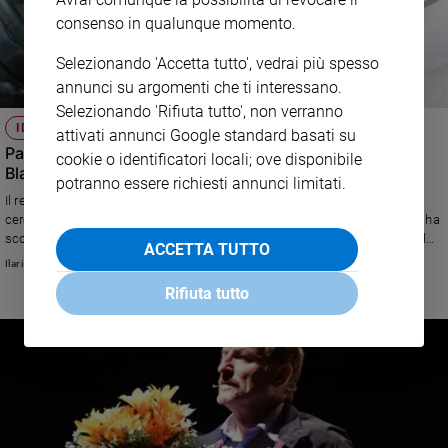
consenso in qualunque momento.
Selezionando 'Accetta tutto', vedrai più spesso
annunci su argomenti che ti interessano.
Selezionando 'Rifiuta tutto', non verranno
IDEE 2.0
attivati annunci Google standard basati su
Padre Jean-Luc Morin: il prete che evangelizza in
cookie o identificatori locali; ove disponibile
BlaBlaCar
potranno essere richiesti annunci limitati.
Il religioso francese è iscritto al sito che mette in contatto chi offre e chi
cerca passaggi in auto. Ha iniziato per condividere il costo dei viaggi, poi ha
scoperto che è un modo moderno ed efficace per incontrare la gente. «Al
ACCETTA TUTTO
volante ho fatto di tutto: dalla direzione spirituale ai consigli matrimoniali»
Ilaria Beretta
Rifiuta tutto