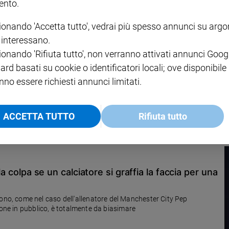
nto.
ionando 'Accetta tutto', vedrai più spesso annunci su arg
i interessano.
ionando 'Rifiuta tutto', non verranno attivati annunci Goog
o
ard basati su cookie o identificatori locali; ove disponibile
nno essere richiesti annunci limitati.
ia in partenza dal Vaticano, ma diversi suoi predecessori hanno avuto
ACCETTA TUTTO
Rifiuta tutto
la colpa se un calciatore si graffia la faccia per una
o, come nel caso dell'allenatore del Manchester City Pep
ione in pubblico, è totalmente da biasimare