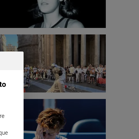
to
re
nque