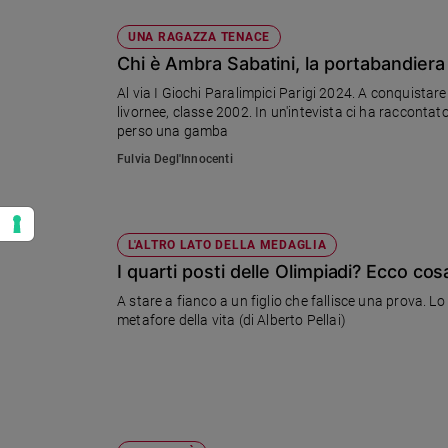
UNA RAGAZZA TENACE
Chi è Ambra Sabatini, la portabandiera 
Al via I Giochi Paralimpici Parigi 2024. A conquistar
livornee, classe 2002. In un'intevista ci ha raccontato
perso una gamba
Fulvia Degl'Innocenti
L'ALTRO LATO DELLA MEDAGLIA
I quarti posti delle Olimpiadi? Ecco cos
A stare a fianco a un figlio che fallisce una prova. Lo
metafore della vita (di Alberto Pellai)