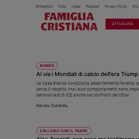
Riflessioni
Foto
Video
Podcast
Privacy Policy
Chi
Attualità
ATTUALITÀ
Italia
Cronaca
Politica
SPORT
Mondo
Economia
MONDO
Al via i Mondiali di calcio dell’era Trump
Legalità
e
La Casa Bianca condiziona pesantemente l’evento sp
giustizia
cerca il riscatto, ma i suoi comportamenti sono imprev
Sport
temono raid di ICE anche nei confronti dei tifosi
Interviste
Roberto Zichittella
Papa
Papa
COLLOQUI CON IL PADRE