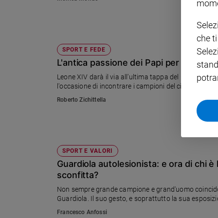
mome
Policy
Selez
che t
Chi
SPORT E FEDE
Selez
siamo
L'antica passione dei Papi per il ciclism
stand
potra
Leone XIV darà il via all'ultima tappa del Giro d'Ital
Contatti
l'occasione di incontrare i campioni del ciclismo.
Roberto Zichittella
Pubblicità
Registrati
SPORT E VALORI
Redazione
Guardiola autolesionista: e ora di chi è 
sconfitta?
Social
Non sempre grande campione e grand'uomo coincidon
Guardiola. Il suo gesto, e soprattutto la sua esposiz
Francesco Anfossi