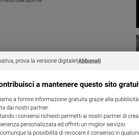
imento delle sportive.
15a edizione di "A fil di spada", la maratona di assalti per campioni
nativa, prova la versione digitale!
|
Abbonati
 organizzata dalla Casa Museo-Accademia d’Armi
ontribuisci a mantenere questo sito gratui
iamo a fornire informazione gratuita grazie alla pubblicità
ta dai nostri partner.
di perdere
tando i consensi richiesti permetti ai nostri partner di crea
a troppo spesso diventa solo business e non concede il lusso di
perienza personalizzata ed offrirti un miglior servizio.
 comunque la possibilità di revocare il consenso in qualu