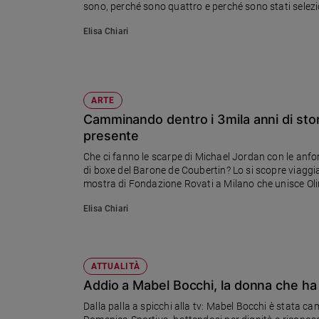
sono, perché sono quattro e perché sono stati selezi
Sanremo
Elisa Chiari
2026
Cinema,
Tv
e
streaming
ARTE
Libri
Camminando dentro i 3mila anni di stori
presente
Musica
Arte
Che ci fanno le scarpe di Michael Jordan con le anf
di boxe del Barone de Coubertin? Lo si scopre viaggian
mostra di Fondazione Rovati a Milano che unisce Ol
Famiglia
ed
educazione
Elisa Chiari
Genitori
e
figli
ATTUALITÀ
Nonni
Addio a Mabel Bocchi, la donna che ha c
Coppia
Dalla palla a spicchi alla tv: Mabel Bocchi è stata 
Scuola