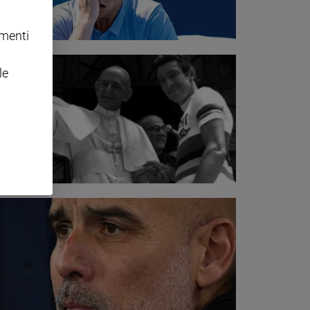
omenti
le