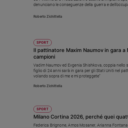
Ambiente
denunciano le conseguenze della guerra e dell’occu
e
Creato
Roberto Zichittella
Volontariato
Diritti
Aziende
SPORT
di
Il pattinatore Maxim Naumov in gara a M
valore
campioni
Caso
della
Vadim Naumov ed Evgenia Shishkova, coppia nello spor
settimana
figlio di 24 anni sarà in gara per gli Stati Uniti nel p
volando sopra di me e mi proteggete”
Migranti
Diversità
Roberto Zichittella
e
inclusione
Costume
SPORT
Milano Cortina 2026, perché quei quatt
Cultura
e
Federica Brignone, Amos Mosaner, Arianna Fontana, Fe
spettacoli