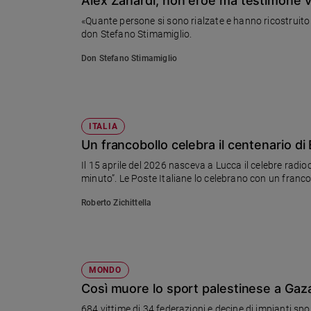
Alex Zanardi, non eroe ma testimone 
Chiesa
«Quante persone si sono rialzate e hanno ricostruito l
Chiesa
don Stefano Stimamiglio.
Fede
Don Stefano Stimamiglio
e
spiritualità
Santi
Devozione
ITALIA
e
Un francobollo celebra il centenario di
fede
Il 15 aprile del 2026 nasceva a Lucca il celebre radio
Parola
minuto”. Le Poste Italiane lo celebrano con un franc
del
giorno
Roberto Zichittella
Santo
del
giorno
MONDO
Società
e
Così muore lo sport palestinese a Gaza
valori
684 vittime di 34 federazioni e decine di impianti spor