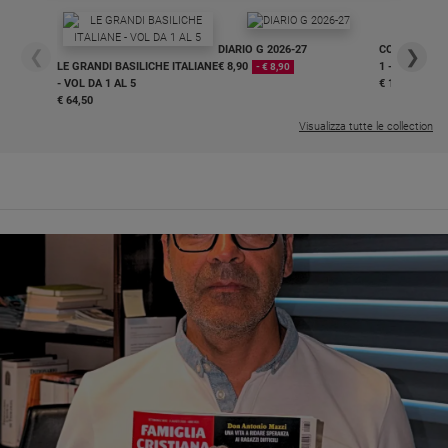
DIARIO G 2026-27
COLLANA ARS
❮
❯
LE GRANDI BASILICHE ITALIANE
€ 8,90
1 - 2
- € 8,90
- VOL DA 1 AL 5
€ 18,50
€ 64,50
Visualizza tutte le collection