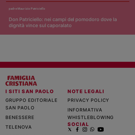
padre Maurizio Patriciello
Don Patriciello: nei campi del pomodoro dove la
dignità vince sul caporalato
I SITI SAN PAOLO
NOTE LEGALI
GRUPPO EDITORIALE
PRIVACY POLICY
SAN PAOLO
INFORMATIVA
BENESSERE
WHISTLEBLOWING
SOCIAL
TELENOVA