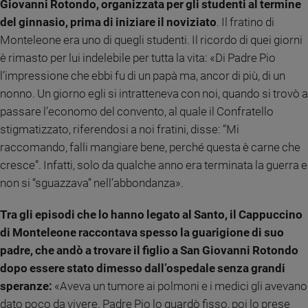
Giovanni Rotondo, organizzata per gli studenti al termine
e
del ginnasio, prima di iniziare il noviziato
. Il fratino di
giovani
Monteleone era uno di quegli studenti. Il ricordo di quei giorni
Adolescenza
è rimasto per lui indelebile per tutta la vita: «Di Padre Pio
Bioetica
l’impressione che ebbi fu di un papà ma, ancor di più, di un
nonno. Un giorno egli si intratteneva con noi, quando si trovò a
passare l’economo del convento, al quale il Confratello
Vai
stigmatizzato, riferendosi a noi fratini, disse: “Mi
raccomando, falli mangiare bene, perché questa è carne che
Riflessioni
cresce”. Infatti, solo da qualche anno era terminata la guerra e
non si “sguazzava” nell’abbondanza».
Foto
Tra gli episodi che lo hanno legato al Santo, il Cappuccino
di Monteleone raccontava spesso la guarigione di suo
Video
padre, che andò a trovare il figlio a San Giovanni Rotondo
Podcast
dopo essere stato dimesso dall’ospedale senza grandi
speranze:
«Aveva un tumore ai polmoni e i medici gli avevano
Privacy
dato poco da vivere. Padre Pio lo guardò fisso, poi lo prese