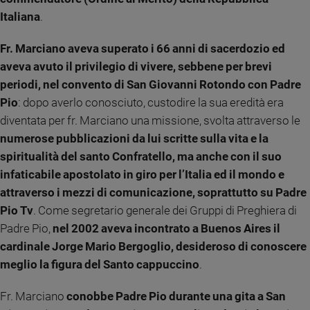
Italiana
.
Sanremo
2026
Fr. Marciano aveva superato i 66 anni di sacerdozio ed
Cinema,
Tv
aveva avuto il privilegio di vivere, sebbene per brevi
e
periodi, nel convento di San Giovanni Rotondo con Padre
streaming
Pio
: dopo averlo conosciuto, custodire la sua eredità era
Libri
diventata per fr. Marciano una missione, svolta attraverso le
Musica
numerose pubblicazioni da lui scritte sulla vita e la
Arte
spiritualità del santo Confratello, ma anche con il suo
infaticabile apostolato in giro per l’Italia ed il mondo e
Famiglia
ed
attraverso i mezzi di comunicazione, soprattutto su Padre
educazione
Pio Tv
. Come segretario generale dei Gruppi di Preghiera di
Genitori
Padre Pio,
nel 2002 aveva incontrato a Buenos Aires il
e
cardinale Jorge Mario Bergoglio, desideroso di conoscere
figli
meglio la figura del Santo cappuccino
.
Nonni
Coppia
Fr. Marciano
conobbe Padre Pio durante una gita a San
Scuola