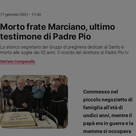
Chiesa
Chiesa
17 gennaio 2021 • 11:42
Fede
Morto frate Marciano, ultimo
e
testimone di Padre Pio
spiritualità
Santi
Lo storico segretario dei Gruppi di preghiera dedicati al Santo è
Devozione
morto alle soglie dei 92 anni. Il ricordo del direttore di Padre Pio tv
e
Stefano Campanella
fede
Parola
del
giorno
Commesso nel
Santo
piccolo negozietto di
del
giorno
famiglia all’età di
undici anni, mentre il
Società
papà era in guerra e la
e
valori
mamma si occupava