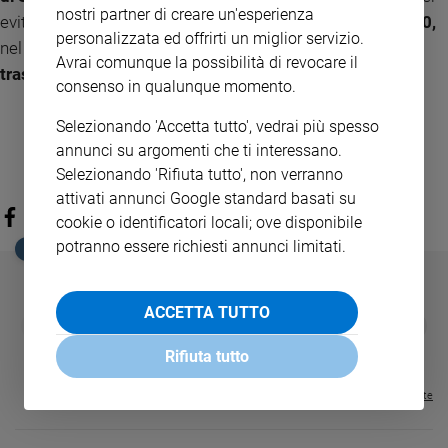
nostri partner di creare un'esperienza
evitare assembramenti.
, lunedì 18 gennaio, alle ore 11,30,
personalizzata ed offrirti un miglior servizio.
nel santuario di Santa Maria delle Grazie e
saranno
Avrai comunque la possibilità di revocare il
trasmessi in diretta su Padre Pio Tv.
consenso in qualunque momento.
Selezionando 'Accetta tutto', vedrai più spesso
annunci su argomenti che ti interessano.
Selezionando 'Rifiuta tutto', non verranno
attivati annunci Google standard basati su
cookie o identificatori locali; ove disponibile
potranno essere richiesti annunci limitati.
EDICOLA SAN PAOLO
ACCETTA TUTTO
GBABY
FAMIGLIA CRISTIANA
GBABY DIGITA
❮
❯
€ 34,80
€ 21,90
€ 104,00
€ 83,00
ABBONAMEN
37%
20%
€ 16,99
Rifiuta tutto
Visualizza tutte le riviste