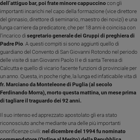
dell’attiguo bar, poi frate minore cappuccino
con gli
Ambiente
e
importanti incarichi nel capo della formazione (vice direttore
Creato
del ginnasio, direttore di seminario, maestro dei novizi) e una
Volontariato
lunga carriere da predicatore, che per 18 anni è coincisa con
Diritti
l’incarico di
segretario generale dei Gruppi di preghiera di
Aziende
Padre Pio
. A questi compiti si sono aggiunti quello di
di
guardiano del Convento di San Giovanni Rotondo nel periodo
valore
delle visite di san Giovanni Paolo II e di santa Teresa di
Caso
Calcutta e quello di vicario facente funzioni di provinciale per
della
un anno. Questa, in poche righe, la lunga ed infaticabile vita di
settimana
fr. Marciano da Monteleone di Puglia (al secolo
Migranti
Ferdinando Morra), morto questa mattina, un mese prima
Diversità
e
di tagliare il traguardo dei 92 anni.
inclusione
Costume
Il suo intenso ed apprezzato apostolato gli era stato
riconosciuto anche mediante una delle più importanti
Cultura
onorificenze civili:
nel dicembre del 1994 fu nominato
e
spettacoli
commendatore (Ordine al Merito) della Repubblica