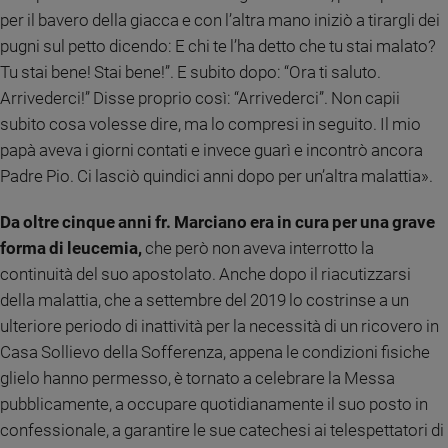
per il bavero della giacca e con l’altra mano iniziò a tirargli dei
Policy
pugni sul petto dicendo: E chi te l’ha detto che tu stai malato?
Tu stai bene! Stai bene!”. E subito dopo: “Ora ti saluto.
Chi
Arrivederci!” Disse proprio così: “Arrivederci”. Non capii
siamo
subito cosa volesse dire, ma lo compresi in seguito. Il mio
papà aveva i giorni contati e invece guarì e incontrò ancora
Contatti
Padre Pio. Ci lasciò quindici anni dopo per un’altra malattia».
Pubblicità
Da oltre cinque anni fr. Marciano era in cura per una grave
forma di leucemia,
che però non aveva interrotto la
Registrati
continuità del suo apostolato. Anche dopo il riacutizzarsi
della malattia, che a settembre del 2019 lo costrinse a un
Redazione
ulteriore periodo di inattività per la necessità di un ricovero in
Casa Sollievo della Sofferenza, appena le condizioni fisiche
Social
glielo hanno permesso, è tornato a celebrare la Messa
pubblicamente, a occupare quotidianamente il suo posto in
confessionale, a garantire le sue catechesi ai telespettatori di