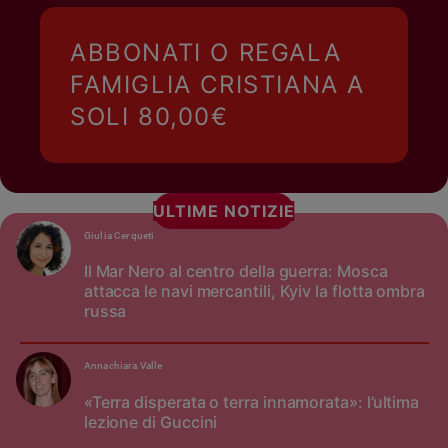
ABBONATI O REGALA
FAMIGLIA CRISTIANA A
SOLI 80,00€
ULTIME NOTIZIE
Giulia Cerqueti
Il Mar Nero al centro della guerra: Mosca
attacca le navi mercantili, Kyiv la flotta ombra
russa
Annachiara Valle
«Terra disperata o terra innamorata»: l’ultima
lezione di Guccini