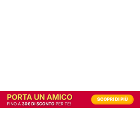
In alternativa, prova la versione digitale!
|
Abbonati
Contribuisci a mantenere questo sito gratuito
Riusciamo a fornire informazione gratuita grazie alla pubblicità erogata dai nostri
partner.
Accettando i consensi richiesti permetti ai nostri partner di creare un'esperienza