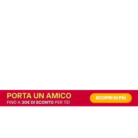
In alternativa, prova la versione digitale!
|
Abbonati
Contribuisci a mantenere questo sito gratuito
Riusciamo a fornire informazione gratuita grazie alla pubblicità erogata dai nostri
partner.
Accettando i consensi richiesti permetti ai nostri partner di creare un'esperienza