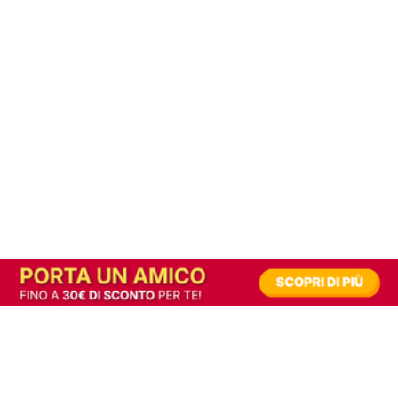
In alternativa, prova la versione digitale!
|
Abbonati
Contribuisci a mantenere questo sito gratuito
Riusciamo a fornire informazione gratuita grazie alla pubblicità erogata dai nostri
partner.
Accettando i consensi richiesti permetti ai nostri partner di creare un'esperienza