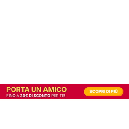
In alternativa, prova la versione digitale!
|
Abbonati
Contribuisci a mantenere questo sito gratuito
Riusciamo a fornire informazione gratuita grazie alla pubblicità erogata dai nostri
partner.
Accettando i consensi richiesti permetti ai nostri partner di creare un'esperienza