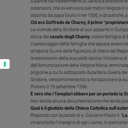
A partire dal trasferimento ai Savoia è possibile 
ostensioni, che avvenivano per motivi religiosi il 
stabilita da papa Giulio II nel 1506, e dinastiche, 
Chi era Goffredo de Charny, il primo “proprietar
Le vicende della Sindone al suo apparire in Europa
storia del
casato degli Charny
, nobile famiglia d
Il personaggio della famiglia che appare avere in
all’epoca fu una delle figure più di rilievo del Re
le espressioni della sua pietà spicca l’iniziativa di
dell’Annunciazione della Vergine Maria, terminata
prigionie a cui fu sottoposto durante la Guerra de
Sindone, verosimilmente tra la fondazione e la su
Poitiers il 19 settembre 1356.
È vero che i Templari ebbero per un periodo la S
Non esiste alcuna documentazione che renda poss
Qual è il giudizio della Chiesa Cattolica sull'aute
Rispondo con le parole di s. Giovanni Paolo II: “
La
innanzitutto l'impegno di ogni uomo, in particolar