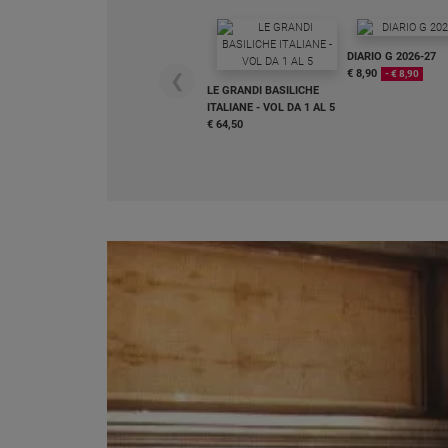
Chiesa
Chiesa
DIARIO G 2026-27
€ 8,90
- € 8,90
❮
Fede
LE GRANDI BASILICHE
e
ITALIANE - VOL DA 1 AL 5
spiritualità
€ 64,50
Santi
Devozione
e
fede
Parola
del
giorno
Santo
del
giorno
Società
e
valori