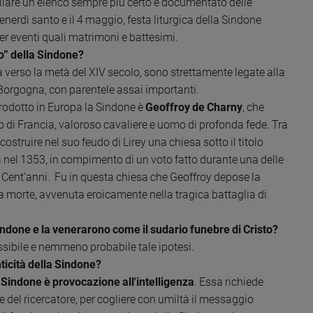
stilare un elenco sempre più certo e documentato delle
venerdì santo e il 4 maggio, festa liturgica della Sindone
per eventi quali matrimoni e battesimi.
io” della Sindone?
 verso la metà del XIV secolo, sono strettamente legate alla
i Borgogna, con parentele assai importanti.
trodotto in Europa la Sindone è
Geoffroy de Charny
, che
gno di Francia, valoroso cavaliere e uomo di profonda fede. Tra
 costruire nel suo feudo di Lirey una chiesa sotto il titolo
 nel 1353, in compimento di un voto fatto durante una delle
i Cent’anni. Fu in questa chiesa che Geoffroy depose la
a morte, avvenuta eroicamente nella tragica battaglia di
indone e la venerarono come il sudario funebre di Cristo?
ibile e nemmeno probabile tale ipotesi.
nticità della Sindone?
 Sindone è provocazione all'intelligenza
. Essa richiede
e del ricercatore, per cogliere con umiltà il messaggio