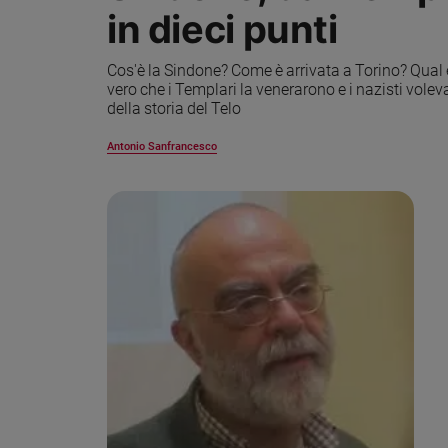
in dieci punti
Sanremo
2026
Cos'è la ‪Sindone‬? Come è arrivata a ‪Torino‬? Qual
Cinema,
vero che i ‪Templari‬ la venerarono e i nazisti vole
Tv
della storia del Telo
e
streaming
Antonio Sanfrancesco
Libri
Musica
Arte
Famiglia
ed
educazione
Genitori
e
figli
Nonni
Coppia
Scuola