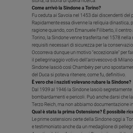
storia, la storia di quella ricerca.
Come arrivò la Sindone a Torino?
Fu ceduta ai Savoia nel 1453 dai discendenti del
Rapidamente essa divenne la reliquia dinastica, p
ragione quando, con Emanuele Filiberto, il centro
Torino, la Sindone venne trasferita nel 1578 nella 
requisiti necessari di sicurezza per la conservazi
Occorreva dunque un motivo “eccezionale” per farla
il pellegrinaggio votivo dell’arcivescovo di Milano
Sindone lasciò così Chambéry per uno spostament
del Duca si poteva ritenere, come fu, definitivo.
È vero che i nazisti volevano rubare la Sindone?
Dal 1939 al 1946 la Sindone lasciò segretamente a
bombardamenti e pericoli. Può anche darsi che la s
Terzo Reich, ma non abbiamo documentazione in
Qual è stata la prima Ostensione? È possibile ric
Le prime ostensioni certe della Sindone oggi a To
e testimoniato anche da un medaglione di pellegr