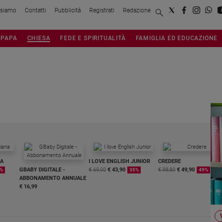
 siamo
Contatti
Pubblicità
Registrati
Redazione
PAPA
CHIESA
FEDE E SPIRITUALITÀ
FAMIGLIA ED EDUCAZIONE
NA
I LOVE ENGLISH JUNIOR
CREDERE
GBABY DIGITALE -
€ 69,00
€ 43,90
€ 98,80
€ 49,90
%
35%
49%
ABBONAMENTO ANNUALE
€ 16,99