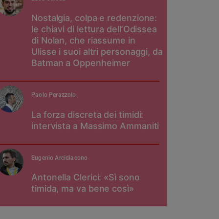
Nostalgia, colpa e redenzione:
le chiavi di lettura dell’Odissea
di Nolan, che riassume in
Ulisse i suoi altri personaggi, da
Batman a Oppenheimer
Paolo Perazzolo
La forza discreta dei timidi:
intervista a Massimo Ammaniti
Eugenio Arcidiacono
Antonella Clerici: «Sì sono
timida, ma va bene così»