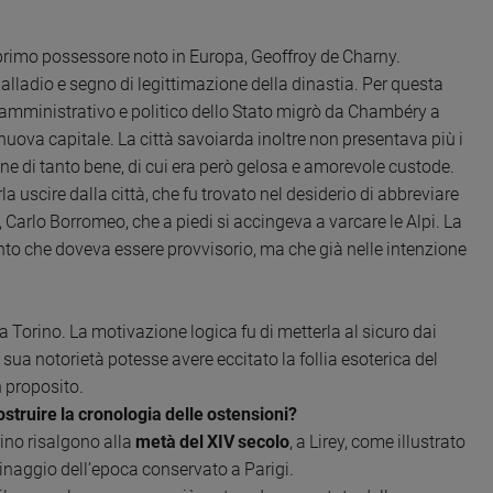
 primo possessore noto in Europa, Geoffroy de Charny.
alladio e segno di legittimazione della dinastia. Per questa
 amministrativo e politico dello Stato migrò da Chambéry a
nuova capitale. La città savoiarda inoltre non presentava più i
one di tanto bene, di cui era però gelosa e amorevole custode.
 uscire dalla città, che fu trovato nel desiderio di abbreviare
, Carlo Borromeo, che a piedi si accingeva a varcare le Alpi. La
o che doveva essere provvisorio, ma che già nelle intenzione
 Torino. La motivazione logica fu di metterla al sicuro dai
ua notorietà potesse avere eccitato la follia esoterica del
 proposito.
ostruire la cronologia delle ostensioni?
rino risalgono alla
metà del XIV secolo
, a Lirey, come illustrato
inaggio dell’epoca conservato a Parigi.