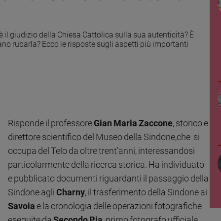
 è il giudizio della Chiesa Cattolica sulla sua autenticità? È
vano rubarla? Ecco le risposte sugli aspetti più importanti
Risponde il professore
Gian Maria Zaccone
, storico e
direttore scientifico del Museo della Sindone,che si
occupa del Telo da oltre trent’anni, interessandosi
particolarmente della ricerca storica.
Ha individuato
e pubblicato documenti riguardanti il passaggio della
Sindone agli
Charny
, il trasferimento della Sindone ai
Savoia
e la cronologia delle operazioni fotografiche
eseguite da
Secondo Pia
, primo fotografo ufficiale