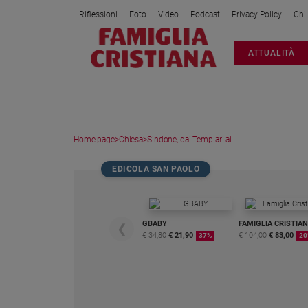
Riflessioni
Foto
Video
Podcast
Privacy Policy
Chi
Attualità
ATTUALITÀ
Italia
Cronaca
Politica
Mondo
Home page
>
Chiesa
>
Sindone, dai Templari ai...
Economia
Legalità
EDICOLA SAN PAOLO
e
giustizia
Sport
GBABY
FAMIGLIA CRISTIA
❮
Interviste
€ 34,80
€ 21,90
€ 104,00
€ 83,00
37%
20
Papa
Papa