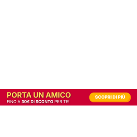
In alternativa, prova la versione digitale!
|
Abbonati
Contribuisci a mantenere questo sito gratuito
Riusciamo a fornire informazione gratuita grazie alla pubblicità erogata dai nostri
partner.
Accettando i consensi richiesti permetti ai nostri partner di creare un'esperienza