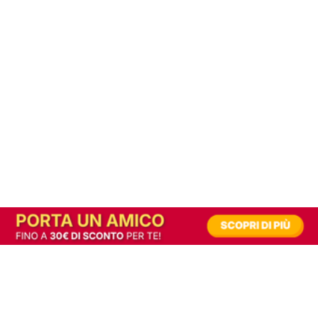
In alternativa, prova la versione digitale!
|
Abbonati
Contribuisci a mantenere questo sito gratuito
Riusciamo a fornire informazione gratuita grazie alla pubblicità erogata dai nostri
partner.
Accettando i consensi richiesti permetti ai nostri partner di creare un'esperienza