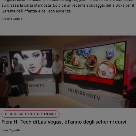
Chiesa
surclassa la carta stampata. Lo dice un recente sondaggio della Doxa per il
Chiesa
Garante dell'infanzia e dell'adolescenza.
Alberto Laggia
Fede
e
spiritualità
Santi
Devozione
e
fede
Parola
del
giorno
Santo
del
giorno
IL DIGITALE CHE C'È IN NOI
Società
Fiera Hi-Tech di Las Vegas, è l'anno degli schermi curvi
e
valori
Pino Pignatta