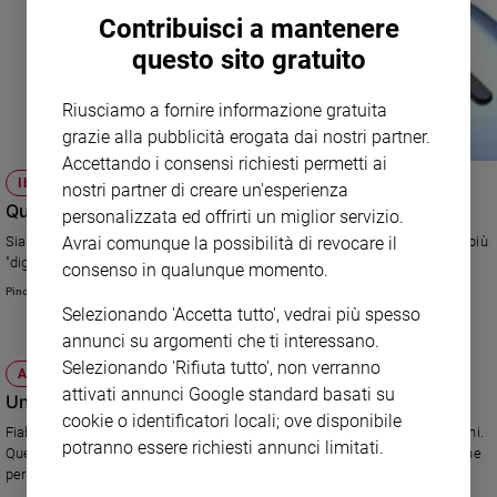
e
Contribuisci a mantenere
giovani
questo sito gratuito
Adolescenza
Bioetica
Riusciamo a fornire informazione gratuita
grazie alla pubblicità erogata dai nostri partner.
Accettando i consensi richiesti permetti ai
IL DIGITALE CHE C'È IN NOI
nostri partner di creare un'esperienza
Vai
Quel pasticciaccio brutto del Wi-Fi
personalizzata ed offrirti un miglior servizio.
Avrai comunque la possibilità di revocare il
Siamo messi male, o benissimo, secondo i punti di vista. Perché siamo più
"digitali" di quanto diamo a intendere.
Riflessioni
consenso in qualunque momento.
Pino Pignatta
Selezionando 'Accetta tutto', vedrai più spesso
Foto
annunci su argomenti che ti interessano.
Selezionando 'Rifiuta tutto', non verranno
Video
ATTUALITÀ
attivati annunci Google standard basati su
Una Piccola Radio per piccoli ascoltatori
cookie o identificatori locali; ove disponibile
Podcast
Fiabe tradizionali e moderne, ricette di cucina, itinerari di viaggio e canzoni.
potranno essere richiesti annunci limitati.
Questi gli ingredienti della nuova iniziativa Rai: Radio Tre, un canale on line
per i bambini.
Privacy