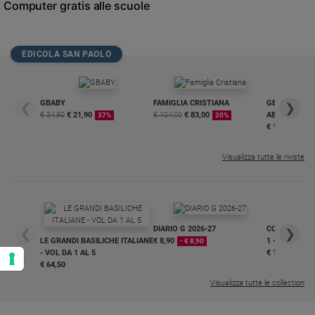
Computer gratis alle scuole
EDICOLA SAN PAOLO
GBABY
FAMIGLIA CRISTIANA
GBABY DIGITA
❮
❯
€ 34,80
€ 21,90
€ 104,00
€ 83,00
ABBONAMEN
37%
20%
€ 16,99
Visualizza tutte le riviste
DIARIO G 2026-27
COLLANA ARS
❮
❯
LE GRANDI BASILICHE ITALIANE
€ 8,90
1 - 2
- € 8,90
- VOL DA 1 AL 5
€ 18,50
€ 64,50
Visualizza tutte le collection