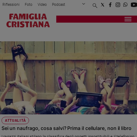
Riflessioni
Foto
Video
Podcast
Privacy Policy
Chi siamo
Contatti
Pubblicità
Attualità
Registrati
Redazione
Italia
PC
Cronaca
Politica
Mondo
Economia
Legalità
e
giustizia
Sport
Interviste
Papa
ATTUALITÀ
Papa
Sei un naufrago, cosa salvi? Prima il cellulare, non il libro
I ragazzi italiani stilano la classifica degli oggetti insostituibili e il telefonino