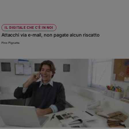
Ambiente
e
Creato
Volontariato
IL DIGITALE CHE C'È IN NOI
Diritti
Attacchi via e-mail, non pagate alcun riscatto
Aziende
Pino Pignatta
di
valore
Caso
della
settimana
Migranti
Diversità
e
inclusione
Costume
Cultura
e
spettacoli