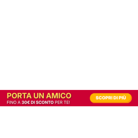
In alternativa, prova la versione digitale!
|
Abbonati
Contribuisci a mantenere questo sito gratuito
Riusciamo a fornire informazione gratuita grazie alla pubblicità erogata dai nostri
partner.
Accettando i consensi richiesti permetti ai nostri partner di creare un'esperienza