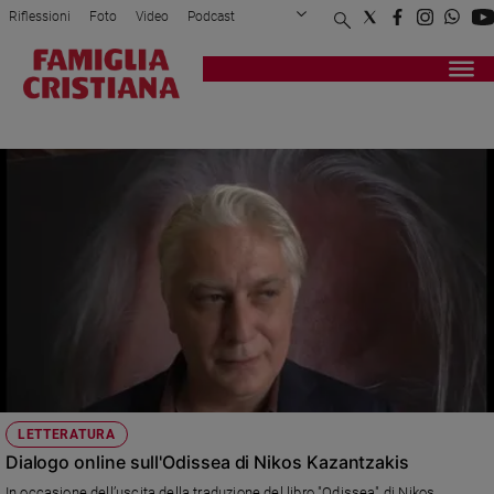
Riflessioni
Foto
Video
Podcast
Privacy Policy
Chi siamo
Contatti
Pubblicità
Attualità
Registrati
Redazione
Italia
NICOLA CORCETTI
Cronaca
Politica
Mondo
Economia
Legalità
e
giustizia
Sport
Interviste
Papa
LETTERATURA
Papa
Dialogo online sull'Odissea di Nikos Kazantzakis
In occasione dell’uscita della traduzione del libro "Odissea" di Nikos