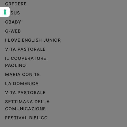
CREDERE
Sanremo
JESUS
2026
Cinema,
GBABY
Tv
G-WEB
e
streaming
I LOVE ENGLISH JUNIOR
Libri
VITA PASTORALE
Musica
IL COOPERATORE
Arte
PAOLINO
Famiglia
MARIA CON TE
ed
educazione
LA DOMENICA
Genitori
VITA PASTORALE
e
SETTIMANA DELLA
figli
COMUNICAZIONE
Nonni
FESTIVAL BIBLICO
Coppia
Scuola