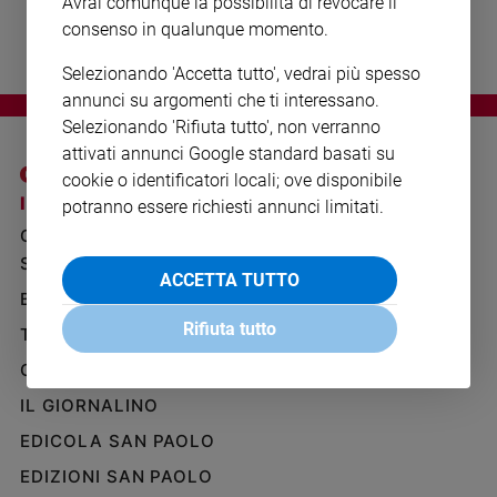
Avrai comunque la possibilità di revocare il
Ambiente
consenso in qualunque momento.
e
Creato
Selezionando 'Accetta tutto', vedrai più spesso
Volontariato
annunci su argomenti che ti interessano.
Diritti
Selezionando 'Rifiuta tutto', non verranno
Aziende
attivati annunci Google standard basati su
di
cookie o identificatori locali; ove disponibile
valore
I SITI SAN PAOLO
NOTE LEGALI
potranno essere richiesti annunci limitati.
Caso
GRUPPO EDITORIALE
PRIVACY POLICY
della
SAN PAOLO
settimana
INFORMATIVA
ACCETTA TUTTO
BENESSERE
WHISTLEBLOWING
Migranti
SOCIAL
Rifiuta tutto
Diversità
TELENOVA
e
GAZZETTA D'ALBA
inclusione
Costume
IL GIORNALINO
EDICOLA SAN PAOLO
Cultura
e
EDIZIONI SAN PAOLO
spettacoli