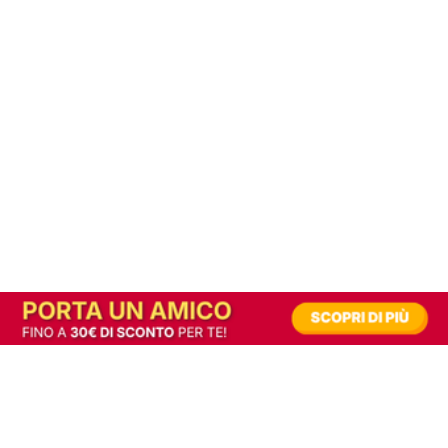
In alternativa, prova la versione digitale!
|
Abbonati
Contribuisci a mantenere questo sito gratuito
Riusciamo a fornire informazione gratuita grazie alla pubblicità erogata dai nostri
partner.
Accettando i consensi richiesti permetti ai nostri partner di creare un'esperienza