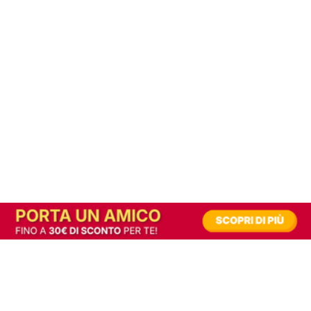
In alternativa, prova la versione digitale!
|
Abbonati
Contribuisci a mantenere questo sito gratuito
Riusciamo a fornire informazione gratuita grazie alla pubblicità erogata dai nostri
partner.
Accettando i consensi richiesti permetti ai nostri partner di creare un'esperienza