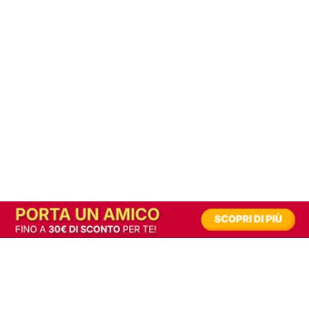
In alternativa, prova la versione digitale!
|
Abbonati
Contribuisci a mantenere questo sito gratuito
Riusciamo a fornire informazione gratuita grazie alla pubblicità erogata dai nostri
partner.
Accettando i consensi richiesti permetti ai nostri partner di creare un'esperienza