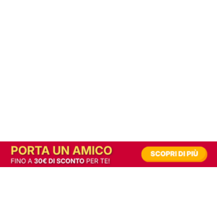
In alternativa, prova la versione digitale!
|
Abbonati
Contribuisci a mantenere questo sito gratuito
Riusciamo a fornire informazione gratuita grazie alla pubblicità erogata dai nostri
partner.
Accettando i consensi richiesti permetti ai nostri partner di creare un'esperienza